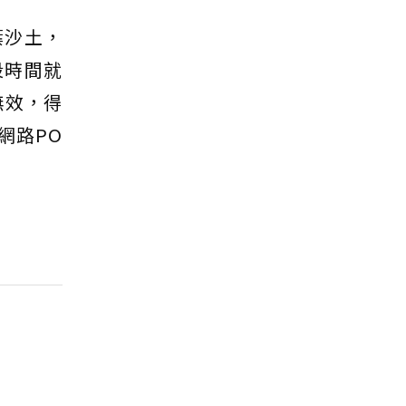
葉沙土，
段時間就
無效，得
網路PO