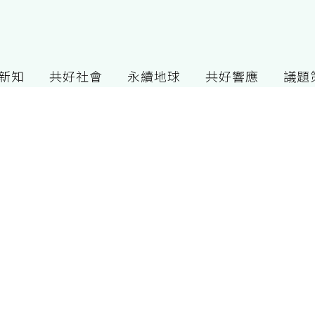
G新知
共好社會
永續地球
共好響應
議題