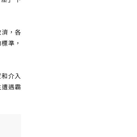
救濟，各
的標準，
置和介入
生遭遇霸