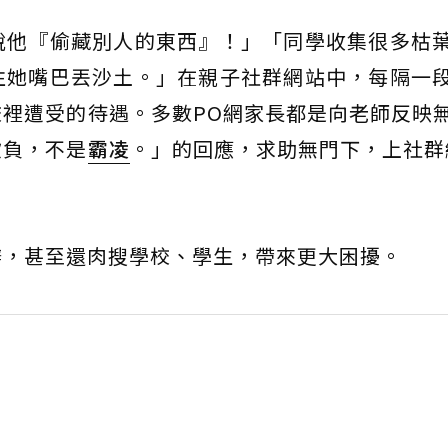
說他『偷藏別人的東西』！」「同學收集很多枯
往她嘴巴丟沙土。」在親子社群網站中，每隔一
裡遭受的待遇。多數PO網家長都是向老師反映
欺負，不是
霸凌
。」的回應，求助無門下，上社群
辯，甚至還肉搜學校、學生，帶來更大困擾。