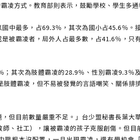
的霸凌方式。教育部則表示，鼓勵學校、學生多通
中最多，占69.3％，其次為國小占45.6％。
是被霸凌者，局外人占最多數，占41.6％，只
；其次為肢體霸凌的28.9％、性別霸凌9.3％
多是肢體霸凌，但不易被發覺的言語嘲笑、關係排
題，但目前數量嚴重不足。」台少盟秘書長葉大
師、社工），讓被霸凌的孩子克服創傷。但目前
中職根本沒配置，一旦出現霸凌，還有學校會