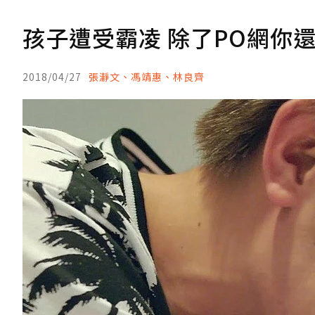
孩子遭受霸凌 除了PO網你
2018/04/27
張瀞文、馮靖惠、林良齊