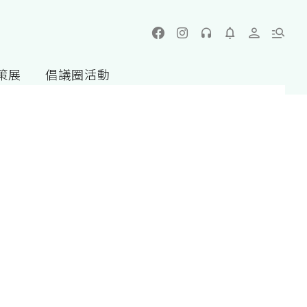
策展
倡議圈活動