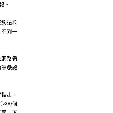
報。
接觸過校
有不到一
及網路霸
擠等戲謔
華指出，
800個
「壓」下