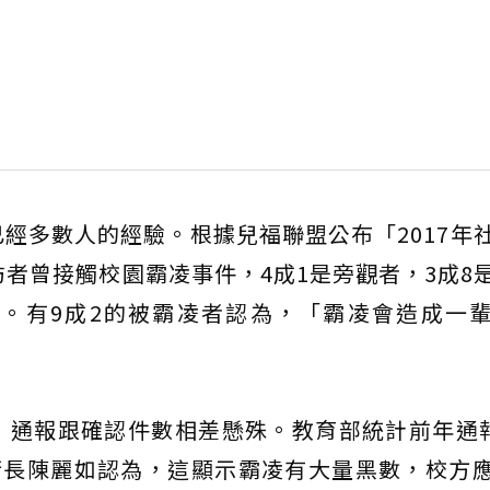
經多數人的經驗。根據兒福聯盟公布「2017年
訪者曾接觸校園霸凌事件，4成1是旁觀者，3成8
。有9成2的被霸凌者認為，「霸凌會造成一
通報跟確認件數相差懸殊。教育部統計前年通報
行長陳麗如認為，這顯示霸凌有大量黑數，校方