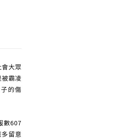
社會大眾
是被霸凌
輩子的傷
數607
應多留意