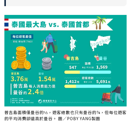
普吉島面積僅曼谷的⅓，遊客總數也只有曼谷的¼，但每位遊客
的平均消費卻遠高於曼谷。 圖／POBY YANG製圖