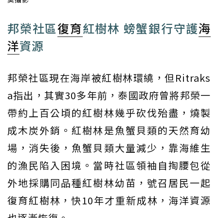
邦榮社區
復育
紅樹林 螃蟹銀行守護
海
洋
資源
邦榮社區現在海岸被紅樹林環繞，但Ritraks
a指出，其實30多年前，泰國政府曾將邦榮一
帶約上百公頃的紅樹林幾乎砍伐殆盡，燒製
成木炭外銷。紅樹林是魚蟹貝類的天然育幼
場，消失後，魚蟹貝類大量減少，靠海維生
的漁民陷入困境。當時社區領袖自掏腰包從
外地採購同品種紅樹林幼苗，號召居民一起
復育紅樹林，快10年才重新成林，海洋資源
也逐漸恢復。