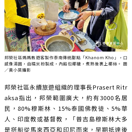
邦榮社區媽媽教遊客製作泰南傳統甜點「Khanom Kho」，口
感像湯圓，由糯米粉製成，內餡包椰糖，煮熟後裹上椰絲。 圖
／黃小莫攝影
邦榮社區永續旅遊組織的理事長Prasert Ritr
aksa指出，邦榮範圍廣大，約有3000名居
民，80%穆斯林、15%泰國佛教徒、5%華
人、印度教或基督教，「普吉島穆斯林大多
是搭船從馬來西亞和印尼而來，早期抵達後