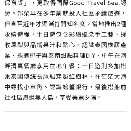
保育獎」，更取得國際Good Travel Seal認
證。邦榮早在多年前就投入社區永續旅遊，
但直至近年才逐漸打開知名度。當地推出2種
永續遊程，半日遊包含彩繪蠟染手工藝、採
收鳳梨與品嚐果汁和點心、認識泰國橡膠產
業、採摘椰子與泰南甜點料理DIY、中午在河
畔清真餐廳享用在地午餐；一日遊則多加搭
乘泰國傳統長尾船穿越紅樹林、在茫茫大海
中尋找小章魚、認識螃蟹銀行，最後搭船前
往社區周邊無人島，享受美麗夕陽。