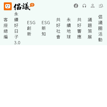
永
倡
客
續
共
永
共
議
ESG
ESG
議
座
好
好
續
好
題
創
新
圈
總
日
社
地
響
策
新
知
活
編
子
會
球
應
展
動
3.0