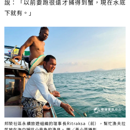
說：「以前要跑很遠才捕得到蟹，現在水底
下就有。」
邦榮社區永續旅遊組織的理事長Ritraksa（前），幫忙漁夫拉
起放在海中捕捉小章魚的漁具。 圖／黃小莫攝影