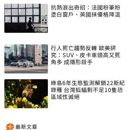
抗熱浪出奇招：法國粉筆粉
塗白窗戶、英國抹優格降溫
行人死亡趨勢反轉 歐美研
究：SUV、皮卡車頭高又死
角多 成隱形殺手
綠島6年生態監測解鎖22新紀
錄種 台灣狐蝠剩不足10隻恐
區域性滅絕
最新文章