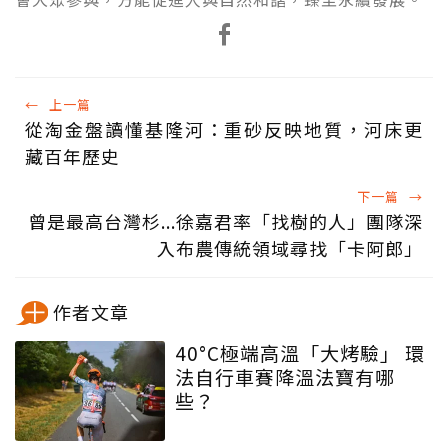
←
上一篇
從淘金盤讀懂基隆河：重砂反映地質，河床更
藏百年歷史
下一篇
→
曾是最高台灣杉...徐嘉君率「找樹的人」團隊深
入布農傳統領域尋找「卡阿郎」
作者文章
40°C極端高溫「大烤驗」 環
法自行車賽降溫法寶有哪
些？