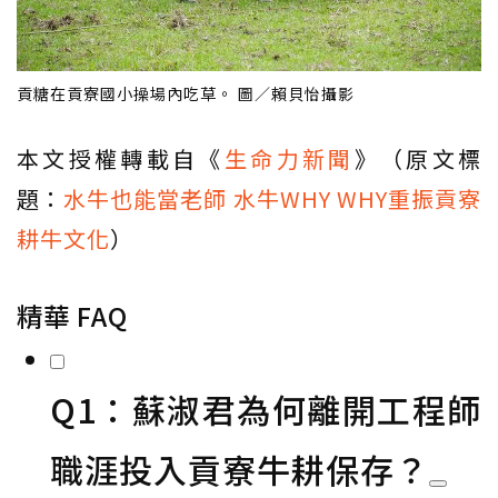
貢糖在貢寮國小操場內吃草。 圖／賴貝怡攝影
本文授權轉載自《
生命力新聞
》（原文標
題：
水牛也能當老師 水牛WHY WHY重振貢寮
耕牛文化
）
精華 FAQ
Q1：蘇淑君為何離開工程師
職涯投入貢寮牛耕保存？