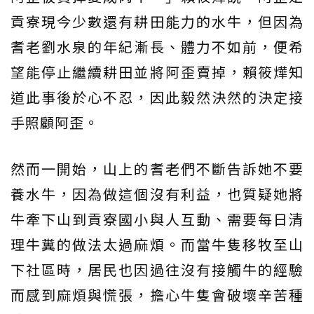
貢寮現今少數還有耕田能力的水牛，但因為
耆老劉水泉的年紀漸長、體力不如前，便希
望能停止繼續耕田並將阿歪賣掉，賴筱燁知
道此事後於心不忍，因此毅然決然的決定接
手照顧阿歪。
然而一開始，山上的耆老們不斷告訴她不要
養水牛，因為做這個沒有利益，也質疑她將
牛牽下山到貢寮國小與人互動、需要每日清
理牛糞的做法太過麻煩。而當牛隻移牧至山
下社區時，居民也因過往沒有接觸牛的經驗
而感到麻煩與慌張，擔心牛隻會破壞辛苦種