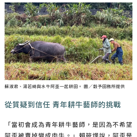
蘇淑君、湯若綺與水牛阿歪一起耕田。 圖／穀予田務所提供
從質疑到信任 青年耕牛藝師的挑戰
「當初會成為青年耕牛藝師，是因為不希望
阿歪被賣掉變成肉牛。」賴筱燁說，阿歪是