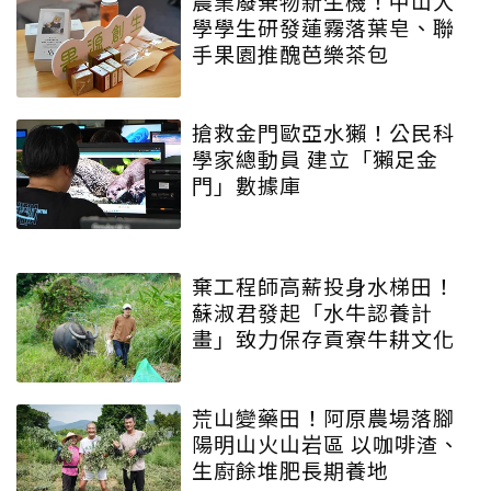
農業廢棄物新生機！中山大
學學生研發蓮霧落葉皂、聯
手果園推醜芭樂茶包
搶救金門歐亞水獺！公民科
學家總動員 建立「獺足金
門」數據庫
棄工程師高薪投身水梯田！
蘇淑君發起「水牛認養計
畫」致力保存貢寮牛耕文化
荒山變藥田！阿原農場落腳
陽明山火山岩區 以咖啡渣、
生廚餘堆肥長期養地