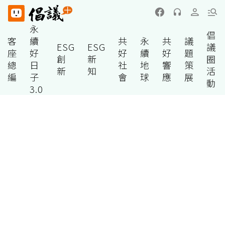
永
倡
客
續
共
永
共
議
ESG
ESG
議
座
好
好
續
好
題
創
新
圈
總
日
社
地
響
策
新
知
活
編
子
會
球
應
展
動
3.0