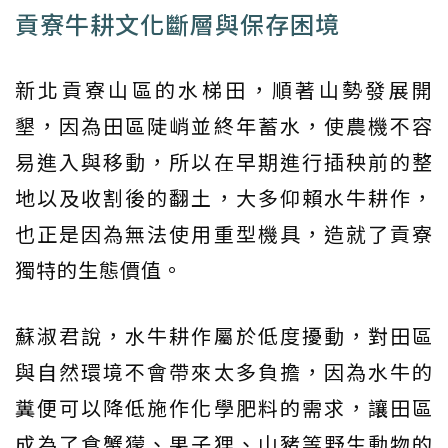
貢寮牛耕文化斷層與保存困境
新北貢寮山區的水梯田，順著山勢發展開
墾，因為田區陡峭並終年蓄水，使農機不容
易進入與移動，所以在早期進行插秧前的整
地以及收割後的翻土，大多仰賴水牛耕作，
也正是因為無法使用重型機具，造就了貢寮
獨特的生態價值。
蘇淑君說，水牛耕作屬於低度擾動，對田區
與自然環境不會帶來太多負擔，因為水牛的
糞便可以降低施作化學肥料的需求，讓田區
成為了食蟹獴、果子狸、山豬等野生動物的