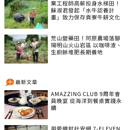
棄工程師高薪投身水梯田！
蘇淑君發起「水牛認養計
畫」致力保存貢寮牛耕文化
荒山變藥田！阿原農場落腳
陽明山火山岩區 以咖啡渣、
生廚餘堆肥長期養地
最新文章
AMAZZING CLUB 9周年會
員晚宴 從海洋到餐桌實踐永
續
用愛織就社安網 7-ELEVEN