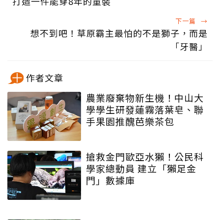
打造一件能穿8年的童裝
下一篇
→
想不到吧！草原霸主最怕的不是獅子，而是
「牙醫」
作者文章
農業廢棄物新生機！中山大
學學生研發蓮霧落葉皂、聯
手果園推醜芭樂茶包
搶救金門歐亞水獺！公民科
學家總動員 建立「獺足金
門」數據庫