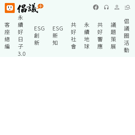
永
倡
客
續
共
永
共
議
ESG
ESG
議
座
好
好
續
好
題
創
新
圈
總
日
社
地
響
策
新
知
活
編
子
會
球
應
展
動
3.0