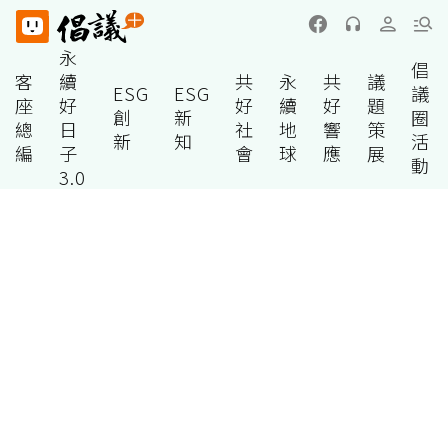
永
倡
客
續
共
永
共
議
ESG
ESG
議
座
好
好
續
好
題
創
新
圈
總
日
社
地
響
策
新
知
活
編
子
會
球
應
展
動
3.0