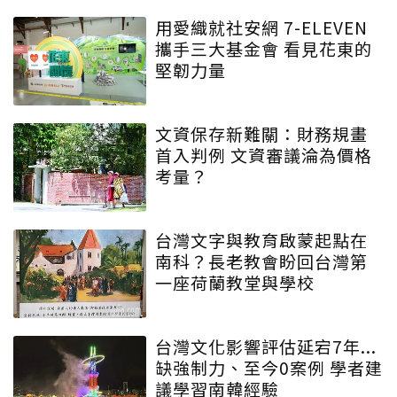
用愛織就社安網 7-ELEVEN
攜手三大基金會 看見花東的
堅韌力量
文資保存新難關：財務規畫
首入判例 文資審議淪為價格
考量？
台灣文字與教育啟蒙起點在
南科？長老教會盼回台灣第
一座荷蘭教堂與學校
台灣文化影響評估延宕7年...
缺強制力、至今0案例 學者建
議學習南韓經驗