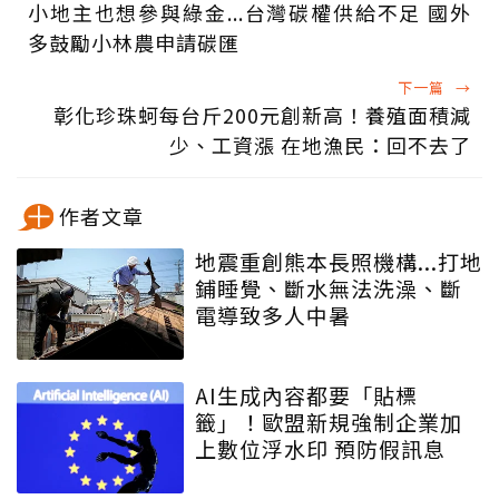
小地主也想參與綠金...台灣碳權供給不足 國外
多鼓勵小林農申請碳匯
下一篇
→
彰化珍珠蚵每台斤200元創新高！養殖面積減
少、工資漲 在地漁民：回不去了
作者文章
地震重創熊本長照機構...打地
鋪睡覺、斷水無法洗澡、斷
電導致多人中暑
AI生成內容都要「貼標
籤」！歐盟新規強制企業加
上數位浮水印 預防假訊息