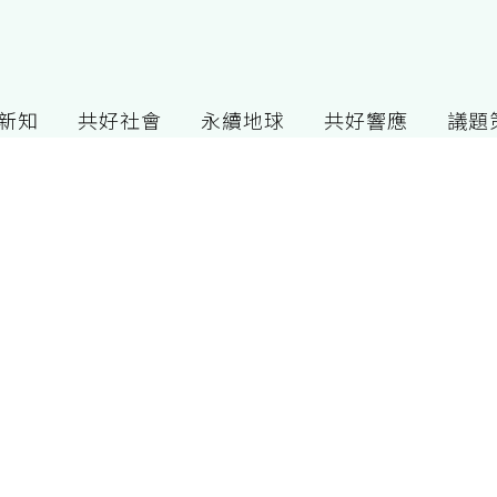
G新知
共好社會
永續地球
共好響應
議題