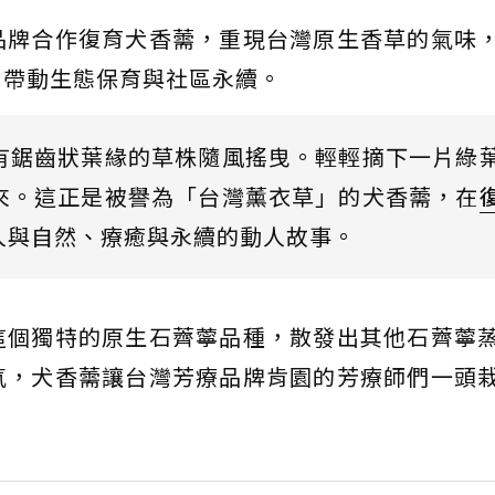
品牌合作復育犬香薷，重現台灣原生香草的氣味
，帶動生態保育與社區永續。
有鋸齒狀葉緣的草株隨風搖曳。輕輕摘下一片綠
來。這正是被譽為「台灣薰衣草」的犬香薷，在
人與自然、療癒與永續的動人故事。
這個獨特的原生石薺薴品種，散發出其他石薺薴
氣，犬香薷讓台灣芳療品牌肯園的芳療師們一頭