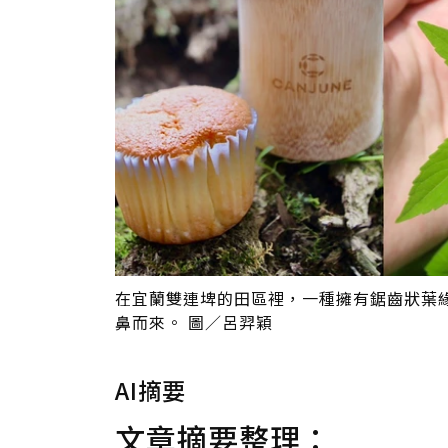
在宜蘭雙連埤的田區裡，一種擁有鋸齒狀葉
鼻而來。 圖／呂羿穎
AI摘要
文章摘要整理：