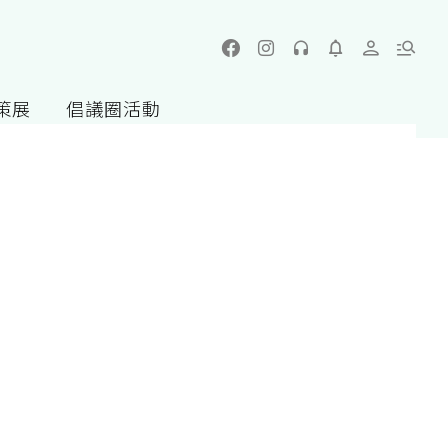
策展
倡議圈活動