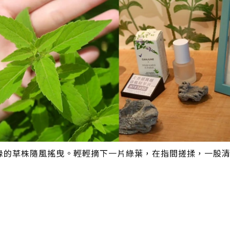
緣的草株隨風搖曳。輕輕摘下一片綠葉，在指間搓揉，一股