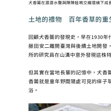
犬香薷在潺潺水聲與陣陣蛙鳴交織環繞下成
土地的禮物 百年香草的重
回顧犬香薷的發現史，早在1930
藤田安二離開臺灣與後續土地開發
所的研究員在山溝中意外發現這株
但其實在當地長輩的記憶中，犬香
香薷就是童年野間隨處可見的痱子
浴。