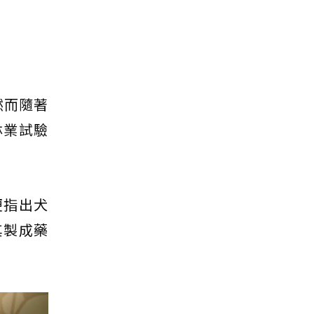
然而隨著
林業試驗
便指出犬
其製成藥