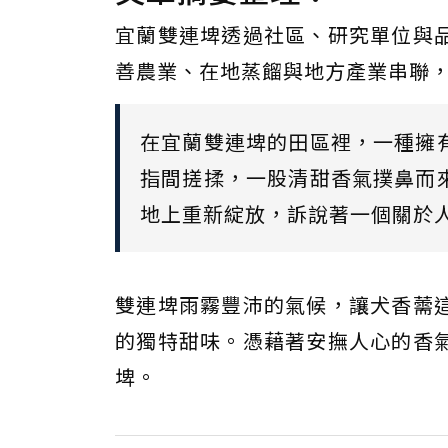
宜蘭雙連埤透過社區、研究單位與
善農業、在地蒸餾與地方產業串聯
在宜蘭雙連埤的田區裡，一種擁
指間搓揉，一股清甜香氣撲鼻而
地上重新綻放，訴說著一個關於
雙連埤雨霧豐沛的氣候，讓犬香薷
的獨特甜味。憑藉著安撫人心的香
埤。