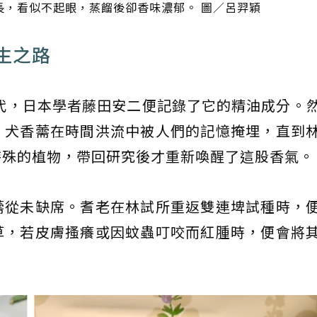
長，看似不起眼，蒸餾後卻香味濃郁。 圖／呂羿穎
生之路
年代，日本學者藤田安二便記錄了它的精油成分。
，犬香薷在時間洪流中被人們的記憶掩埋，直到
特殊的植物，帶回研究後才重新喚醒了這股香氣。
薷從未缺席。耆老在林試所重返雙連埤試種時，
草，若皮膚搔癢或因蚊蟲叮咬而紅腫時，便會將