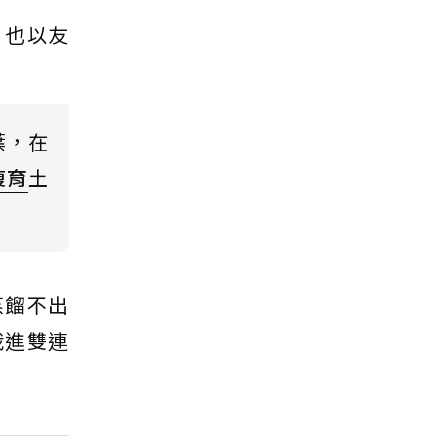
，也以友
葉，在
復育
土
蒸餾不出
栽進雙連