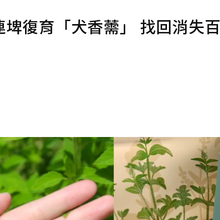
連埤復育「犬香薷」 找回消失