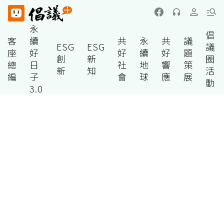
永
倡
客
續
共
永
共
議
ESG
ESG
議
座
好
好
續
好
題
創
新
圈
總
日
社
地
響
策
新
知
活
編
子
會
球
應
展
動
3.0