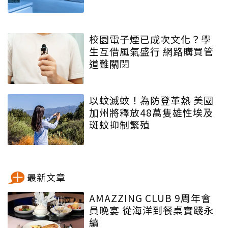
校園電子煙已成次文化？學
生互借風氣盛行 網路購買管
道難關閉
以蚊滅蚊！為防登革熱 美國
加州將釋放48萬隻雄性埃及
斑蚊抑制繁殖
最新文章
AMAZZING CLUB 9周年會
員晚宴 從海洋到餐桌實踐永
續