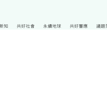
G新知
共好社會
永續地球
共好響應
議題