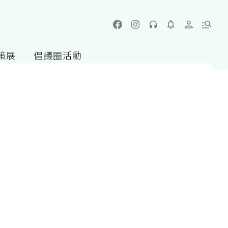
策展
倡議圈活動