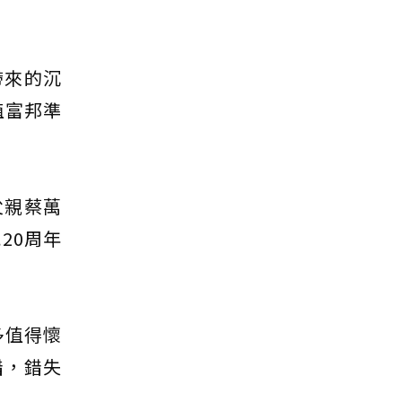
帶來的沉
值富邦準
父親蔡萬
20周年
多值得懷
錯，錯失