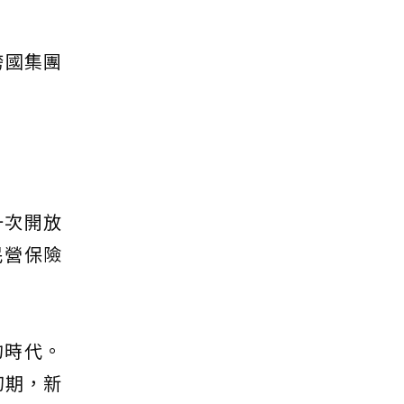
跨國集團
一次開放
民營保險
的時代。
初期，新