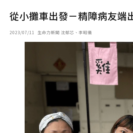
從小攤車出發－精障病友端
2023/07/11
生命力新聞 沈郁芯、李昭儀