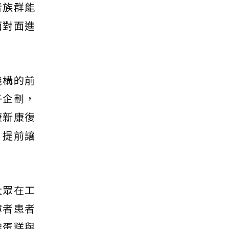
者族群能
面對面進
機構的前
子企劃，
康新康復
，提前讓
大眾在工
障者患者
雞蛋糕與