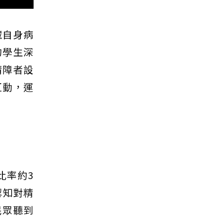
藏自身病
的學生深
精障者設
互動，運
比率約3
認知對精
民眾聽到