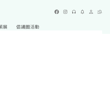
策展
倡議圈活動