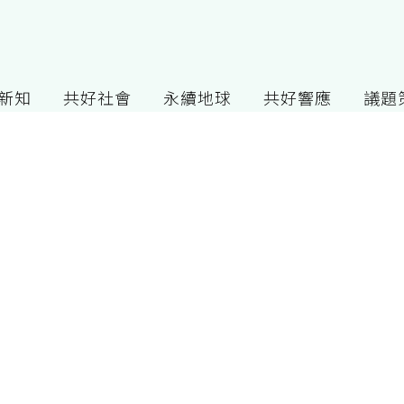
G新知
共好社會
永續地球
共好響應
議題