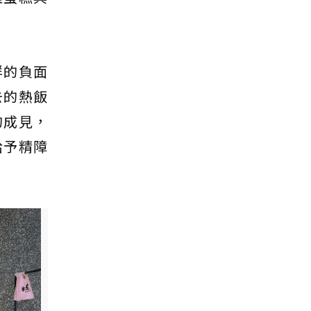
群的負面
去的熱飯
的成見，
給予精障