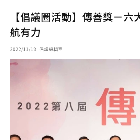
【倡議圈活動】傳善獎－六大
航有力
2022/11/18
倡議編輯室