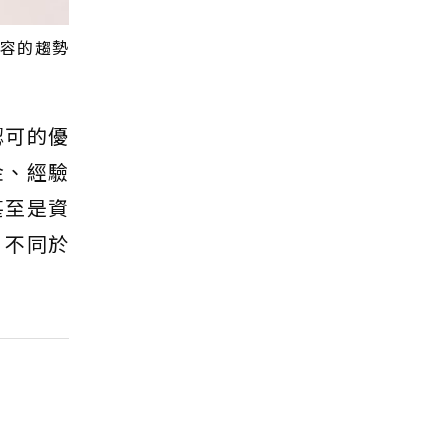
容的趨勢
認可的優
金、經驗
甚至是資
，不同於