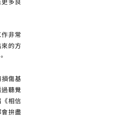
來更多良
工作非常
出來的方
。
髓損傷基
透過聽覺
唱《相信
都會拚盡