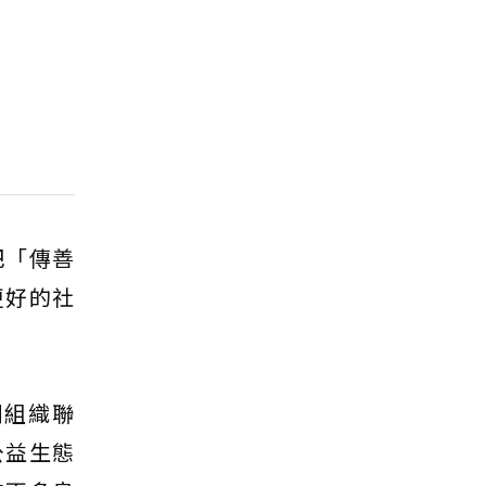
把「傳善
更好的社
利組織聯
公益生態