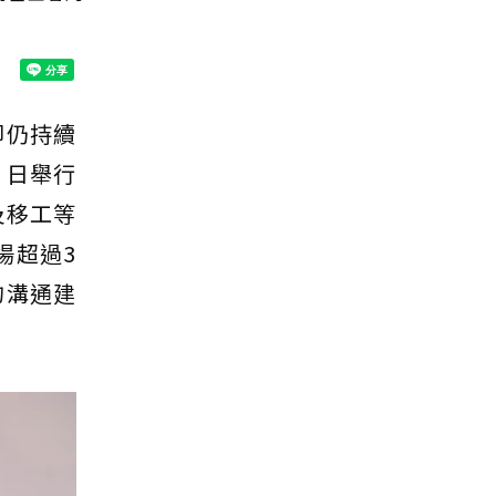
卻仍持續
）日舉行
及移工等
場超過3
的溝通建