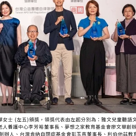
女士 (左五)頒獎，領獎代表由左起分別為：雅文兒童聽語
老人養護中心李芳裕董事長、夢想之家教育基金會廖文華創
陳凱翔創辦人、台灣肯納自閉症基金會彭玉燕董事長、利伯他茲教