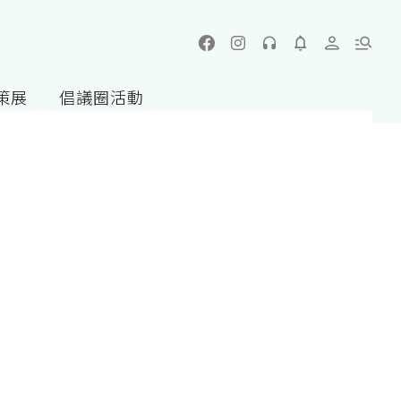
策展
倡議圈活動