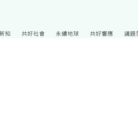
G新知
共好社會
永續地球
共好響應
議題