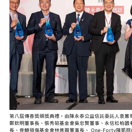
第八屆傳善獎頒獎典禮，由陳永泰公益信託委託人袁蕙華
鄭欽明董事長、張秀菊基金會吳忠賢董事、永信松柏園
長、脊髓損傷基金會林進興董事長、 One-Forty