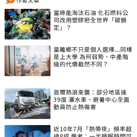
當綠能淘汰石油 化石燃料公
司改用塑膠把全世界「碳鎖
定」？
當離鄉不只是個人選擇...同樣
是上大學 為何弱勢、中產階
級的代價截然不同？
首爾熱浪來襲：部分地區達
39度 灑水車、避暑中心全面
動員防止熱傷害
近10年7月「熱帶夜」頻率超
過8成 學者：一半睡眠時間可