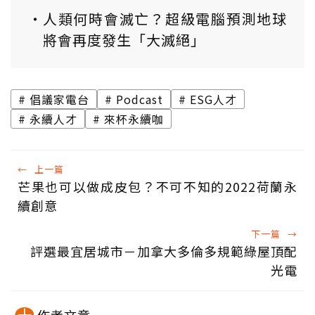
人類何時會滅亡？超級電腦預測地球
將會再度發生「大滅絕」
倡議家電台
Podcast
ESG人才
永續人才
來杯永續咖
←
上一篇
芒果也可以做成皮包？不可不知的2022荷蘭永
續創意
下一篇
→
評選最宜居城市－加拿大多倫多規範綠屋頂配
光電
作者文章