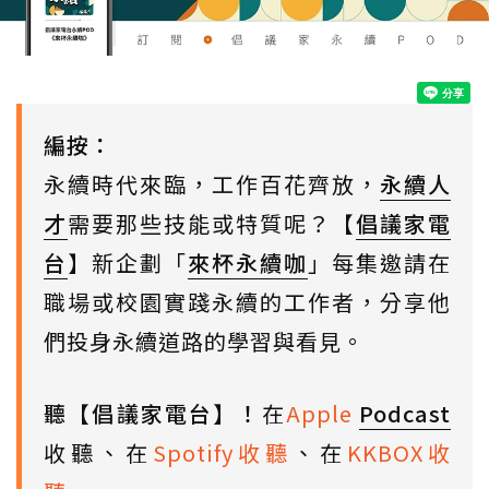
編按：
永續時代來臨，工作百花齊放，
永續人
才
需要那些技能或特質呢？【
倡議家電
台
】新企劃「
來杯永續咖
」每集邀請在
職場或校園實踐永續的工作者，分享他
們投身永續道路的學習與看見。
聽【倡議家電台】！
在
Apple
Podcast
收聽、在
Spotify收聽
、在
KKBOX收