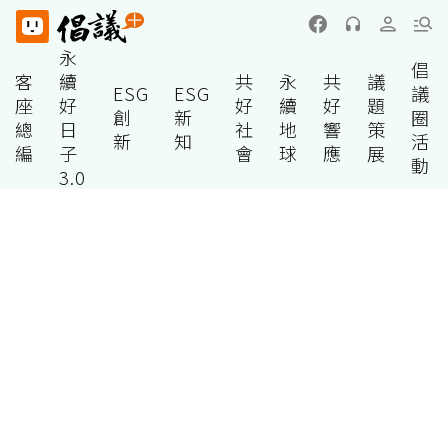
永
倡
客
續
共
永
共
議
ESG
ESG
議
座
好
好
續
好
題
創
新
圈
總
日
社
地
響
策
新
知
活
編
子
會
球
應
展
動
3.0