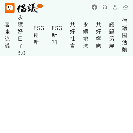
永
倡
客
續
共
永
共
議
ESG
ESG
議
座
好
好
續
好
題
創
新
圈
總
日
社
地
響
策
新
知
活
編
子
會
球
應
展
動
3.0