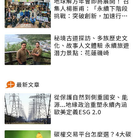
地球解方年會即將展開！ 召
集人楊振甫：「永續下階段
挑戰：突破創新，加速行
動」
秘境古道探訪、多族歷史文
化、故事人文體驗 永續旅遊
潛力景點：花蓮磯崎
最新文章
從保護自然到側重國安、能
源...地緣政治重塑永續內涵
歐美定義ESG 2.0
碳權交易平台怎麼選？4大碳