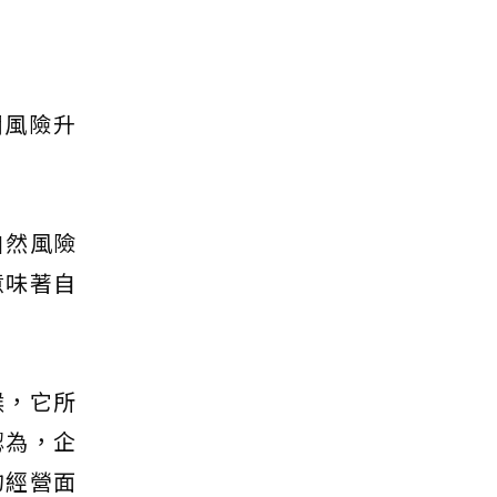
關風險升
自然風險
意味著自
候，它所
認為，企
的經營面