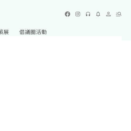
策展
倡議圈活動