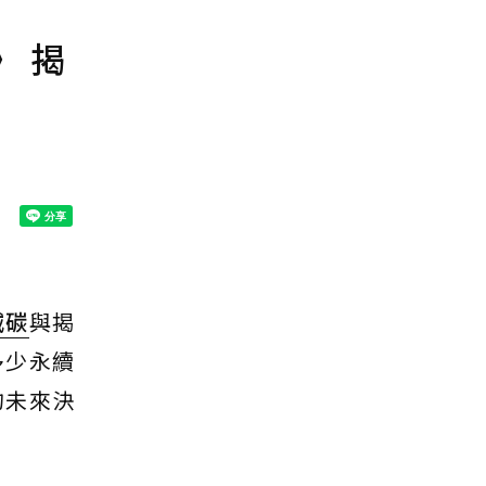
》 揭
減碳
與揭
多少永續
的未來決