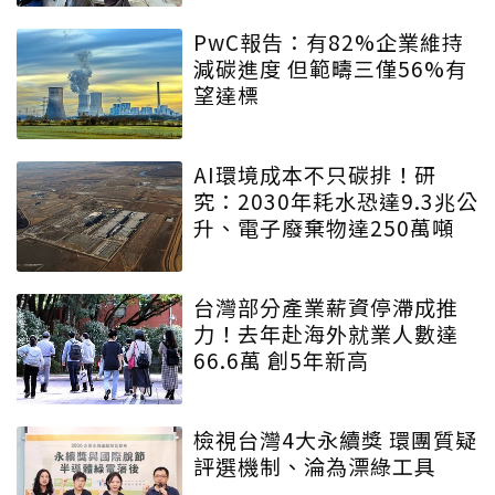
PwC報告：有82%企業維持
減碳進度 但範疇三僅56%有
望達標
AI環境成本不只碳排！研
究：2030年耗水恐達9.3兆公
升、電子廢棄物達250萬噸
台灣部分產業薪資停滯成推
力！去年赴海外就業人數達
66.6萬 創5年新高
檢視台灣4大永續獎 環團質疑
評選機制、淪為漂綠工具