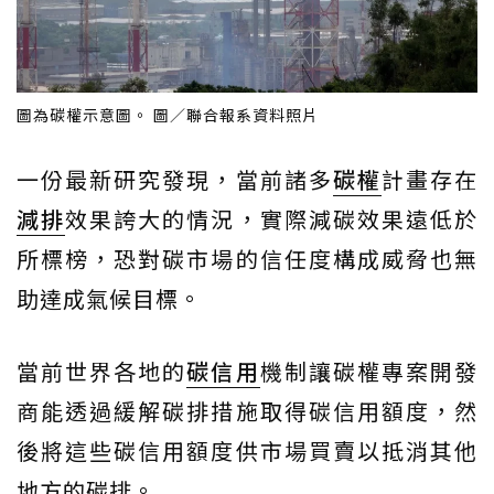
圖為碳權示意圖。 圖／聯合報系資料照片
一份最新研究發現，當前諸多
碳權
計畫存在
減排
效果誇大的情況，實際減碳效果遠低於
所標榜，恐對碳市場的信任度構成威脅也無
助達成氣候目標。
當前世界各地的
碳信用
機制讓碳權專案開發
商能透過緩解碳排措施取得碳信用額度，然
後將這些碳信用額度供市場買賣以抵消其他
地方的碳排。