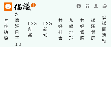
永
倡
客
續
共
永
共
議
ESG
ESG
議
座
好
好
續
好
題
創
新
圈
總
日
社
地
響
策
新
知
活
編
子
會
球
應
展
動
3.0