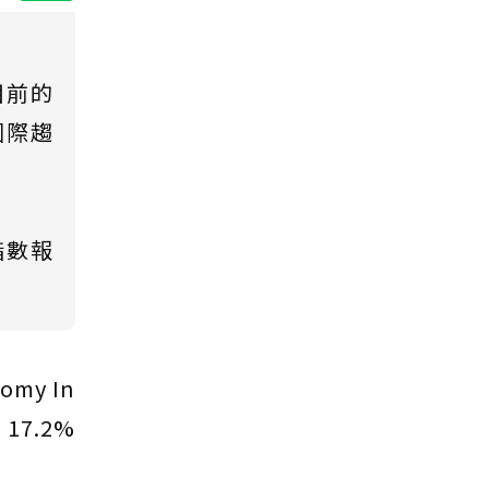
目前的
國際趨
指數報
my In
17.2%