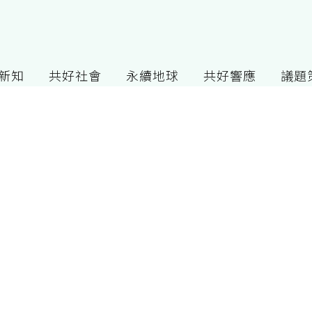
G新知
共好社會
永續地球
共好響應
議題