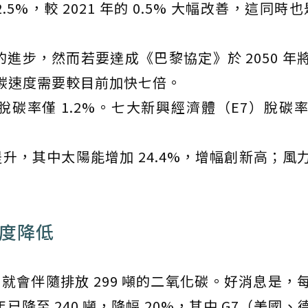
5%，較 2021 年的 0.5% 大幅改善，這同時也是
度的進步，然而若要達成《巴黎協定》於 2050 年
，脫碳速度需要較目前加快七倍。
）脫碳率僅 1.2%。七大新興經濟體（E7）脫碳率則
升，其中太陽能增加 24.4%，增幅創新高；風
集度降低
P，就會伴隨排放 299 噸的二氧化碳。好消息是，
 年已降至 240 噸，降幅 20%，其中 G7（美國