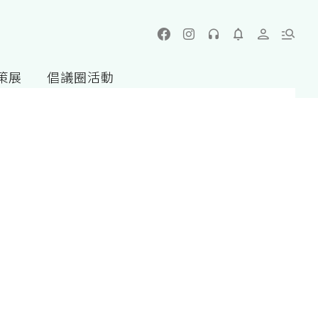
策展
倡議圈活動