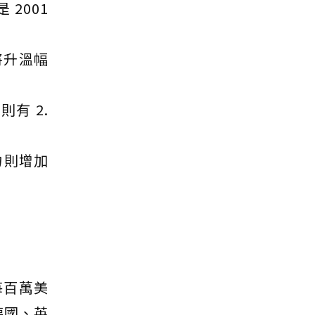
 2001
將升溫幅
有 2.
力則增加
每百萬美
、德國、英