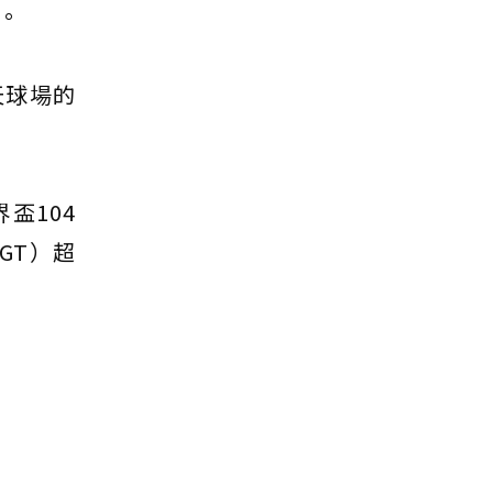
。
天球場的
界盃104
BGT）超