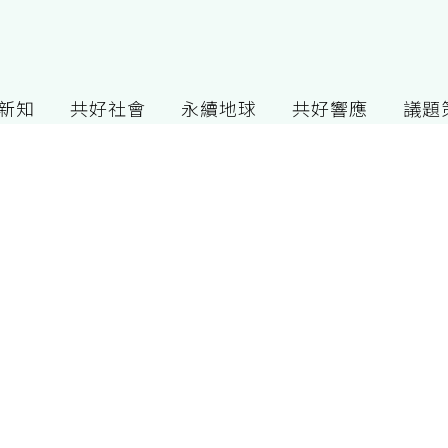
G新知
共好社會
永續地球
共好響應
議題