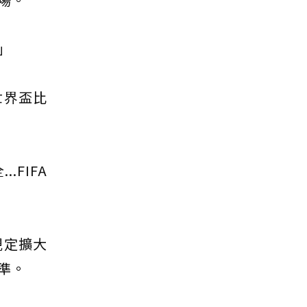
」
世界盃比
FIFA
規定擴大
準。