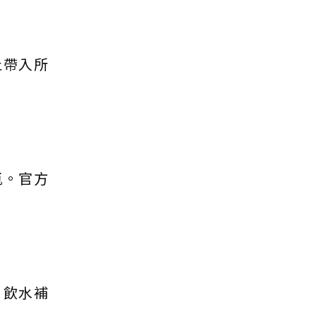
止帶入所
瓶。官方
、飲水補