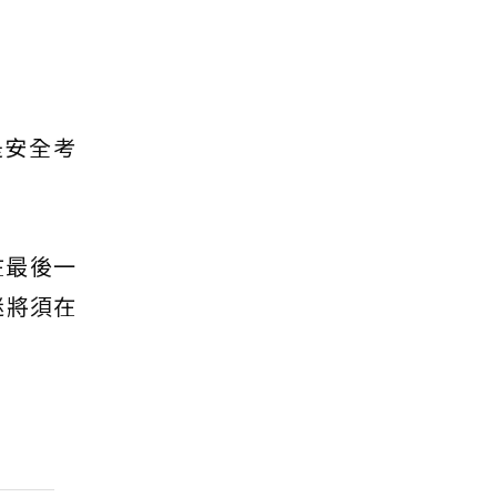
是安全考
在最後一
迷將須在