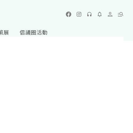
策展
倡議圈活動