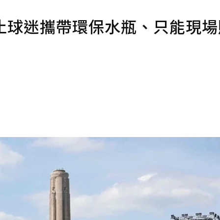
禁止球迷攜帶環保水瓶、只能現