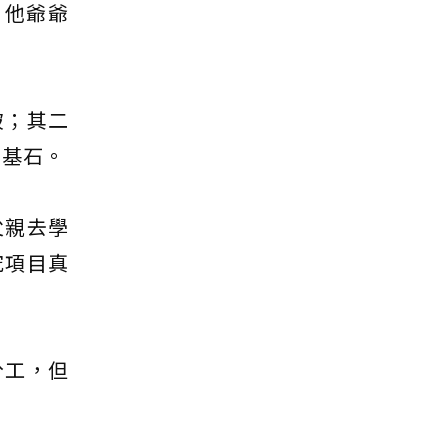
，他爺爺
破；其二
機基石。
父親去學
究項目真
分工，但