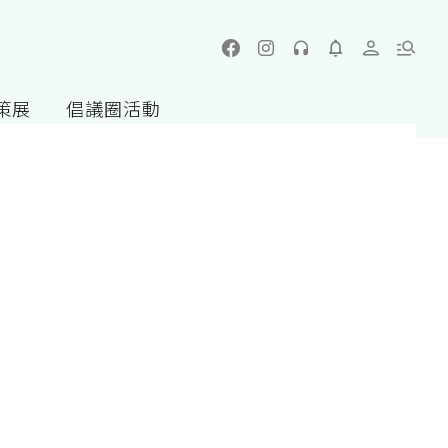
策展
倡議圈活動