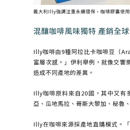
義大利Illy強調注重永續環保，咖啡膠囊使
混釀咖啡風味獨特 產銷全球
Illy咖啡由9種阿拉比卡咖啡豆（A
富層次感。」伊利舉例，就像交響
造成不同產地的差異。
Illy咖啡原料來自20國，其中
亞、瓜地馬拉、哥斯大黎加、秘魯
Illy在咖啡來源採產地直購模式