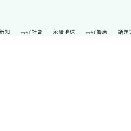
G新知
共好社會
永續地球
共好響應
議題