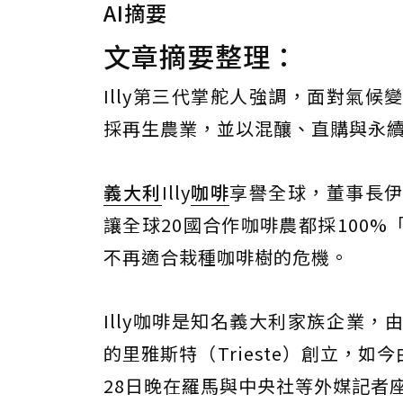
AI摘要
文章摘要整理：
Illy第三代掌舵人強調，面對氣
採再生農業，並以混釀、直購與永
義大利
Illy
咖啡
享譽全球，董事長
讓全球20國合作咖啡農都採100%
不再適合栽種咖啡樹的危機。
Illy咖啡是知名義大利家族企業，由法蘭
的里雅斯特（Trieste）創立，如今
28日晚在羅馬與中央社等外媒記者