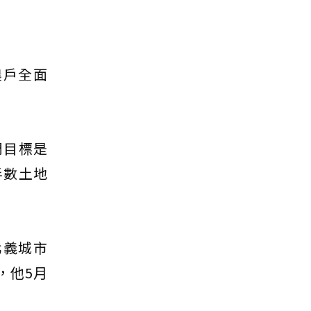
農戶全面
調目標是
半數土地
在北義城市
舵，他5月