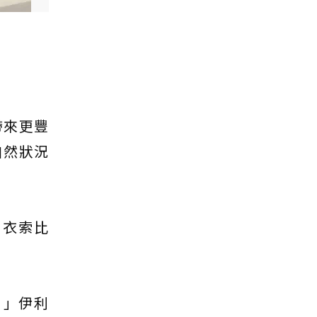
帶來更豐
自然狀況
、衣索比
。」伊利