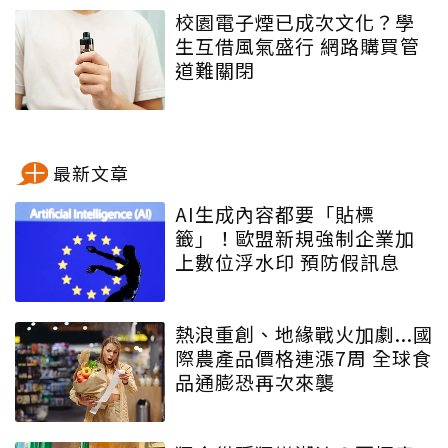
校園電子煙已成次文化？學
生互借風氣盛行 網路購買管
道難關閉
最新文章
AI生成內容都要「貼標
籤」！歐盟新規強制企業加
上數位浮水印 預防假訊息
熱浪重創、地緣戰火加劇...國
際農產品價格連漲7周 全球食
品通膨恐再次來襲