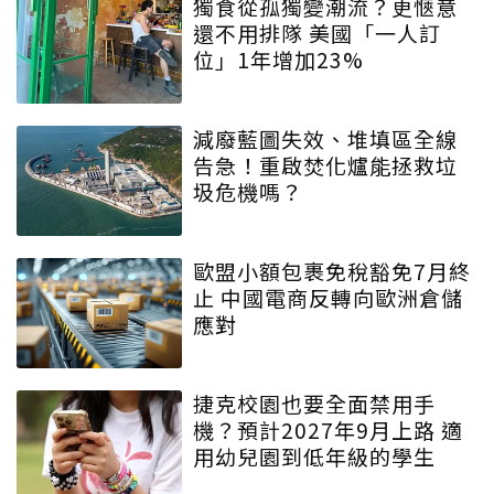
獨食從孤獨變潮流？更愜意
還不用排隊 美國「一人訂
位」1年增加23%
減廢藍圖失效、堆填區全線
告急！重啟焚化爐能拯救垃
圾危機嗎？
歐盟小額包裹免稅豁免7月終
止 中國電商反轉向歐洲倉儲
應對
捷克校園也要全面禁用手
機？預計2027年9月上路 適
用幼兒園到低年級的學生