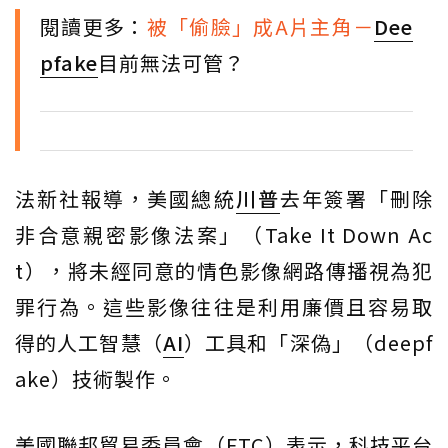
閱讀更多：
被「偷臉」成A片主角－
Dee
pfake
目前無法可管？
法新社報導，美國總統
川普
去年簽署「刪除
非合意親密影像法案」（Take It Down Ac
t），將未經同意的情色影像網路傳播視為犯
罪行為。這些影像往往是利用廉價且容易取
得的人工智慧（
AI
）工具和「深偽」（deepf
ake）技術製作。
美國聯邦貿易委員會（FTC）表示，科技平台