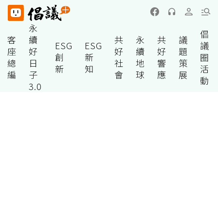
永
倡
客
續
共
永
共
議
ESG
ESG
議
座
好
好
續
好
題
創
新
圈
總
日
社
地
響
策
新
知
活
編
子
會
球
應
展
動
3.0