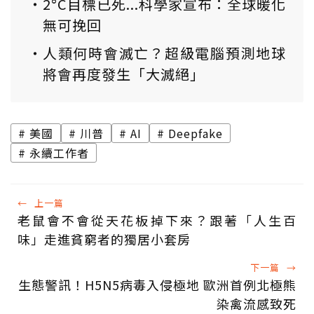
2°C目標已死...科學家宣布：全球暖化
無可挽回
人類何時會滅亡？超級電腦預測地球
將會再度發生「大滅絕」
美國
川普
AI
Deepfake
永續工作者
←
上一篇
老鼠會不會從天花板掉下來？跟著「人生百
味」走進貧窮者的獨居小套房
下一篇
→
生態警訊！H5N5病毒入侵極地 歐洲首例北極熊
染禽流感致死