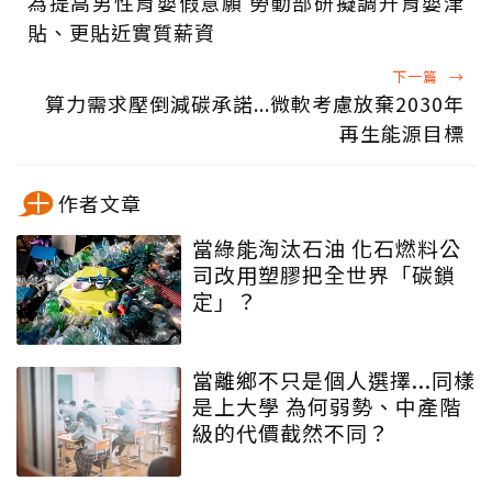
為提高男性育嬰假意願 勞動部研擬調升育嬰津
貼、更貼近實質薪資
下一篇
→
算力需求壓倒減碳承諾...微軟考慮放棄2030年
再生能源目標
作者文章
當綠能淘汰石油 化石燃料公
司改用塑膠把全世界「碳鎖
定」？
當離鄉不只是個人選擇...同樣
是上大學 為何弱勢、中產階
級的代價截然不同？