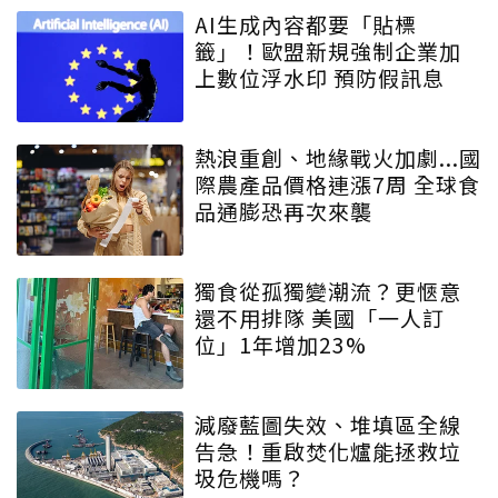
AI生成內容都要「貼標
籤」！歐盟新規強制企業加
上數位浮水印 預防假訊息
熱浪重創、地緣戰火加劇...國
際農產品價格連漲7周 全球食
品通膨恐再次來襲
獨食從孤獨變潮流？更愜意
還不用排隊 美國「一人訂
位」1年增加23%
減廢藍圖失效、堆填區全線
告急！重啟焚化爐能拯救垃
圾危機嗎？