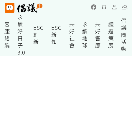
永
倡
客
續
共
永
共
議
ESG
ESG
議
座
好
好
續
好
題
創
新
圈
總
日
社
地
響
策
新
知
活
編
子
會
球
應
展
動
3.0