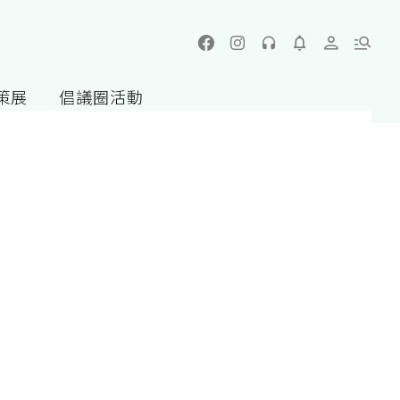
策展
倡議圈活動