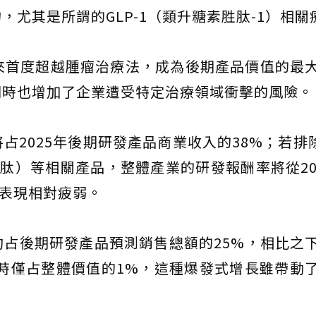
尤其是所謂的GLP-1（類升糖素胜肽-1）相關
16年來首度超越腫瘤治療法，成為後期產品價值的最
同時也增加了企業遭受特定治療領域衝擊的風險。
2025年後期研發產品商業收入的38%；若排除G
胜肽）等相關產品，整體產業的研發報酬率將從20
的表現相對疲弱。
占後期研發產品預測銷售總額的25%，相比之
2年時僅占整體價值的1%，這種爆發式增長雖帶動