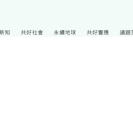
G新知
共好社會
永續地球
共好響應
議題