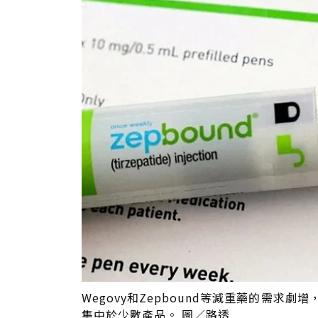
Wegovy和Zepbound等減重藥的需
集中於少數產品。 圖／路透