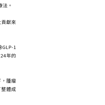
療法。
大貢獻來
LP-1
24年的
下，腫瘤
了整體成