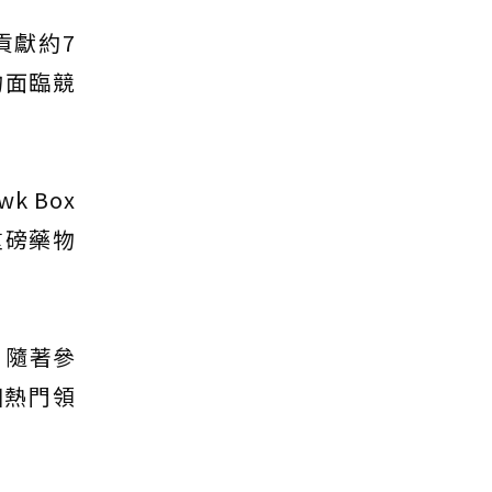
貢獻約7
物面臨競
k Box
重磅藥物
，隨著參
個熱門領