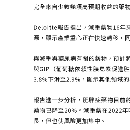
完全來自少數幾項高預期收益的藥物，
Deloitte報告指出，減重藥物
源，顯示產業重心正在快速轉移，
與減重與糖尿病有關的藥物，預計將占
與GIP（葡萄糖依賴性胰島素促進
3.8%下滑至2.9%，顯示其他領域
報告進一步分析，肥胖症藥物目前約
藥物已降至20%。減重藥在202
長，但也使風險更加集中。