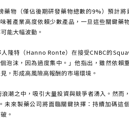
超級重磅藥物（僅佔後期研發藥物總數的9%）預計將
意味著產業高度依賴少數產品，一旦這些關鍵藥
率可能大幅波動。
隆特（Hanno Ronte）在接受CNBC的Squaw
是一個泡沫，因為過度集中。」他指出，雖然依賴
未見，形成高風險高報酬的市場環境。
術浪潮之中，吸引大量投資與競爭者湧入。然而
。未來製藥公司將面臨關鍵抉擇：持續加碼這
突破。