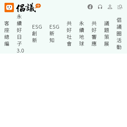
永
倡
客
續
共
永
共
議
ESG
ESG
議
座
好
好
續
好
題
創
新
圈
總
日
社
地
響
策
新
知
活
編
子
會
球
應
展
動
3.0