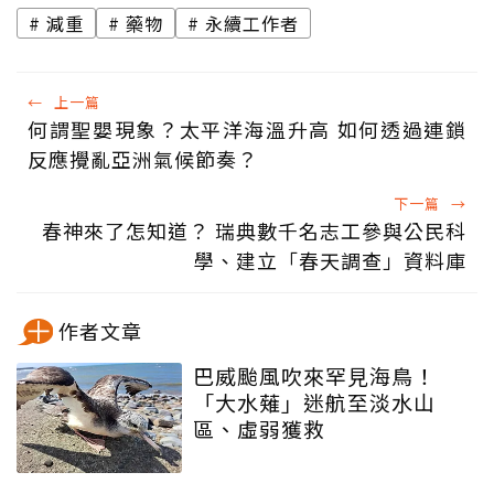
減重
藥物
永續工作者
←
上一篇
何謂聖嬰現象？太平洋海溫升高 如何透過連鎖
反應攪亂亞洲氣候節奏？
下一篇
→
春神來了怎知道？ 瑞典數千名志工參與公民科
學、建立「春天調查」資料庫
作者文章
巴威颱風吹來罕見海鳥！
「大水薙」迷航至淡水山
區、虛弱獲救