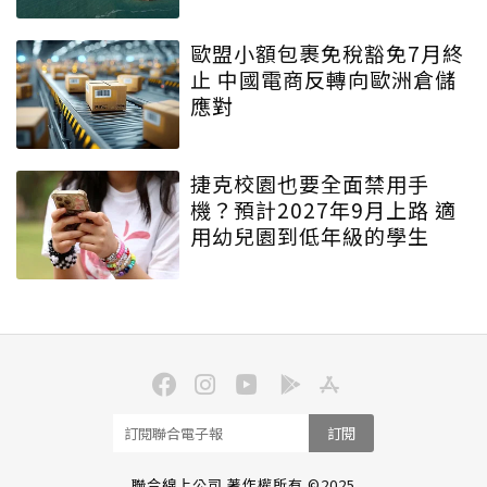
歐盟小額包裹免稅豁免7月終
止 中國電商反轉向歐洲倉儲
應對
捷克校園也要全面禁用手
機？預計2027年9月上路 適
用幼兒園到低年級的學生
訂閱
聯合線上公司 著作權所有 ©2025