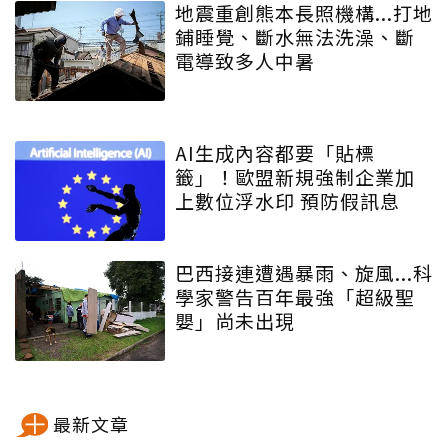
地震重創熊本長照機構...打地
鋪睡覺、斷水無法洗澡、斷
電導致多人中暑
AI生成內容都要「貼標
籤」！歐盟新規強制企業加
上數位浮水印 預防假訊息
巴西接連遭遇暴雨、旋風...科
學家警告百年最強「超級聖
嬰」尚未出現
最新文章