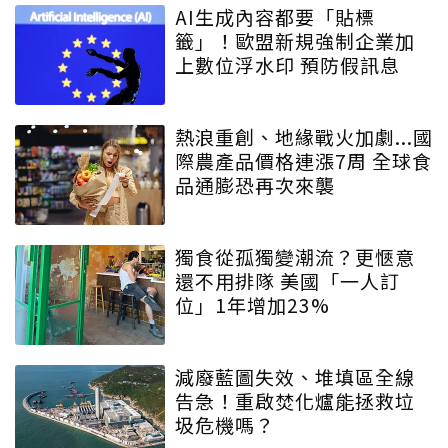
AI生成內容都要「貼標
籤」！歐盟新規強制企業加
上數位浮水印 預防假訊息
熱浪重創、地緣戰火加劇...國
際農產品價格連漲7周 全球食
品通膨恐再次來襲
獨食從孤獨變潮流？更愜意
還不用排隊 美國「一人訂
位」1年增加23%
減廢藍圖失效、堆填區全線
告急！重啟焚化爐能拯救垃
圾危機嗎？