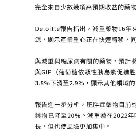
完全來自少數幾項高預期收益的藥物，
Deloitte報告指出，減重藥物
源，顯示產業重心正在快速轉移，
與減重與糖尿病有關的藥物，預計將占
與GIP（葡萄糖依賴性胰島素促進
3.8%下滑至2.9%，顯示其他領域
報告進一步分析，肥胖症藥物目前約
藥物已降至20%。減重藥在202
長，但也使風險更加集中。