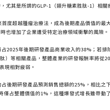
尤其是所謂的GLP-1（類升糖素胜肽-1）相關
16年來首度超越腫瘤治療法，成為後期產品價值的最
同時也增加了企業遭受特定治療領域衝擊的風險。
2025年後期研發產品商業收入的38%；若排除G
胜肽）等相關產品，整體產業的研發報酬率將從20
的表現相對疲弱。
占後期研發產品預測銷售總額的25%，相比之
2年時僅占整體價值的1%，這種爆發式增長雖帶動