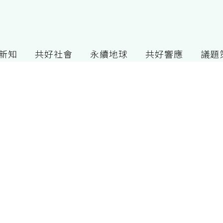
G新知
共好社會
永續地球
共好響應
議題