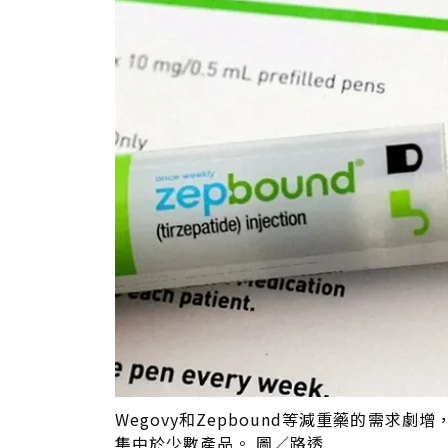
Wegovy和Zepbound等減重藥的需
集中於少數產品。 圖／路透