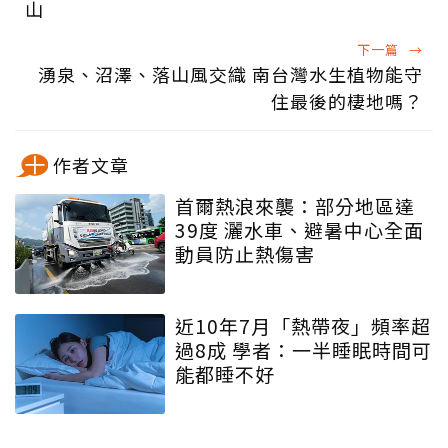
山
下一篇
→
湧泉、沼澤、落山風交織 南台灣水生植物能守
住最後的棲地嗎？
作者文章
首爾熱浪來襲：部分地區達
39度 灑水車、避暑中心全面
動員防止熱傷害
近10年7月「熱帶夜」頻率超
過8成 學者：一半睡眠時間可
能都睡不好