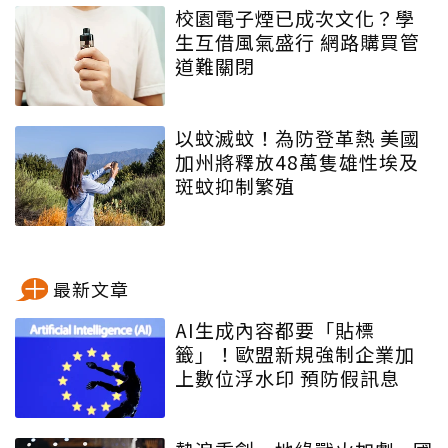
校園電子煙已成次文化？學
生互借風氣盛行 網路購買管
道難關閉
以蚊滅蚊！為防登革熱 美國
加州將釋放48萬隻雄性埃及
斑蚊抑制繁殖
最新文章
AI生成內容都要「貼標
籤」！歐盟新規強制企業加
上數位浮水印 預防假訊息