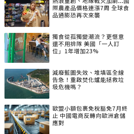
熱浪重創、地緣戰火加劇...國
際農產品價格連漲7周 全球食
品通膨恐再次來襲
獨食從孤獨變潮流？更愜意
還不用排隊 美國「一人訂
位」1年增加23%
減廢藍圖失效、堆填區全線
告急！重啟焚化爐能拯救垃
圾危機嗎？
歐盟小額包裹免稅豁免7月終
止 中國電商反轉向歐洲倉儲
應對