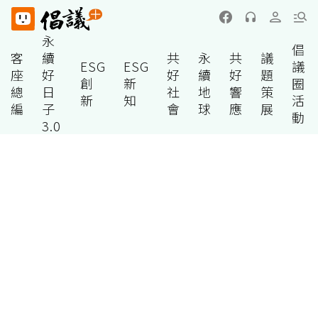
永
倡
客
續
共
永
共
議
ESG
ESG
議
座
好
好
續
好
題
創
新
圈
總
日
社
地
響
策
新
知
活
編
子
會
球
應
展
動
3.0