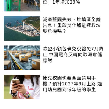
位」1年增加23%
減廢藍圖失效、堆填區全線
告急！重啟焚化爐能拯救垃
圾危機嗎？
歐盟小額包裹免稅豁免7月終
止 中國電商反轉向歐洲倉儲
應對
捷克校園也要全面禁用手
機？預計2027年9月上路 適
用幼兒園到低年級的學生