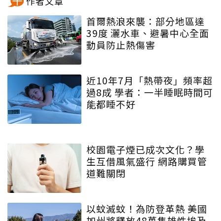
作者文章
首爾熱浪來襲：部分地區達
39度 灑水車、避暑中心全面
動員防止熱傷害
近10年7月「熱帶夜」頻率超
過8成 學者：一半睡眠時間可
能都睡不好
校園電子煙已成次文化？學
生互借風氣盛行 網路購買管
道難關閉
以蚊滅蚊！為防登革熱 美國
加州將釋放48萬隻雄性埃及