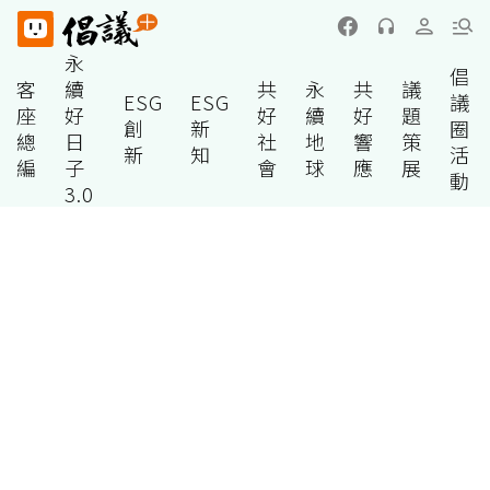
永
倡
客
續
共
永
共
議
ESG
ESG
議
座
好
好
續
好
題
創
新
圈
總
日
社
地
響
策
新
知
活
編
子
會
球
應
展
動
3.0