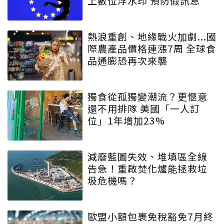
上數位浮水印 預防假訊息
熱浪重創、地緣戰火加劇...國
際農產品價格連漲7周 全球食
品通膨恐再次來襲
獨食從孤獨變潮流？更愜意
還不用排隊 美國「一人訂
位」1年增加23%
減廢藍圖失效、堆填區全線
告急！重啟焚化爐能拯救垃
圾危機嗎？
歐盟小額包裹免稅豁免7月終