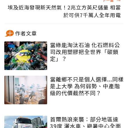
下一篇
→
埃及近海發現新天然氣！2兆立方英尺儲量 相當
於可供7千萬人全年用電
作者文章
當綠能淘汰石油 化石燃料公
司改用塑膠把全世界「碳鎖
定」？
當離鄉不只是個人選擇...同樣
是上大學 為何弱勢、中產階
級的代價截然不同？
首爾熱浪來襲：部分地區達
39度 灑水車、避暑中心全面