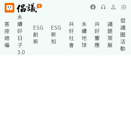
永
倡
客
續
共
永
共
議
ESG
ESG
議
座
好
好
續
好
題
創
新
圈
總
日
社
地
響
策
新
知
活
編
子
會
球
應
展
動
3.0