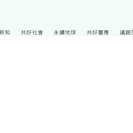
G新知
共好社會
永續地球
共好響應
議題