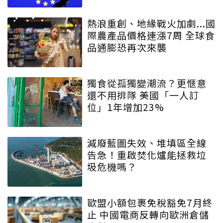
熱浪重創、地緣戰火加劇...國
際農產品價格連漲7周 全球食
品通膨恐再次來襲
獨食從孤獨變潮流？更愜意
還不用排隊 美國「一人訂
位」1年增加23%
減廢藍圖失效、堆填區全線
告急！重啟焚化爐能拯救垃
圾危機嗎？
歐盟小額包裹免稅豁免7月終
止 中國電商反轉向歐洲倉儲