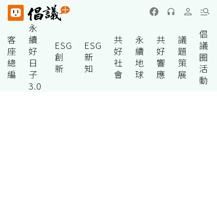
永
倡
客
續
共
永
共
議
ESG
ESG
議
座
好
好
續
好
題
創
新
圈
總
日
社
地
響
策
新
知
活
編
子
會
球
應
展
動
3.0