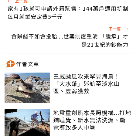
←
上一篇
家有1孩就可申請外籍幫傭：144萬戶適用新制
每月就業安定費5千元
下一篇
→
會賺錢不如會投胎....世襲制度重演 「繼承」才
是21世紀的鈔能力
作者文章
巴威颱風吹來罕見海鳥！
「大水薙」迷航至淡水山
區、虛弱獲救
地震重創熊本長照機構...打地
鋪睡覺、斷水無法洗澡、斷
電導致多人中暑