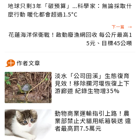
地球只剩3年「碳預算」...科學家：無論採取什
麼行動 暖化都會超過1.5°C
下一篇
→
花蓮海洋保衛戰！啟動廢漁網回收 每公斤最高1
5元、目標45公噸
作者文章
淡水「公司田溪」生態復育
見效！移除攔河堰恢復上下
游廊道 紀錄生物增35%
動物商業運輸指引上路！農
業部禁止犬貓用紙箱裝送 違
者最高罰7.5萬元