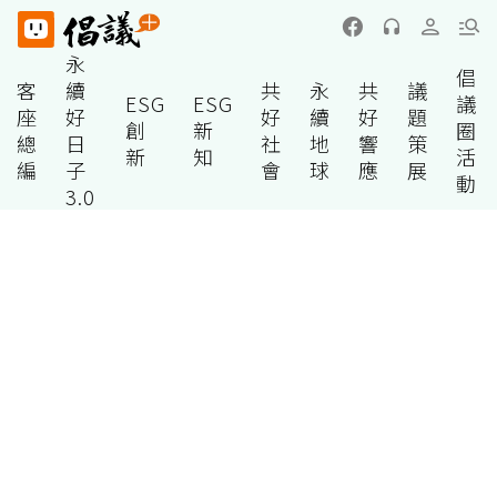
永
倡
客
續
共
永
共
議
ESG
ESG
議
座
好
好
續
好
題
創
新
圈
總
日
社
地
響
策
新
知
活
編
子
會
球
應
展
動
3.0