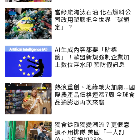
當綠能淘汰石油 化石燃料公
司改用塑膠把全世界「碳鎖
定」？
AI生成內容都要「貼標
籤」！歐盟新規強制企業加
上數位浮水印 預防假訊息
熱浪重創、地緣戰火加劇...國
際農產品價格連漲7周 全球食
品通膨恐再次來襲
獨食從孤獨變潮流？更愜意
還不用排隊 美國「一人訂
位」1年增加23%