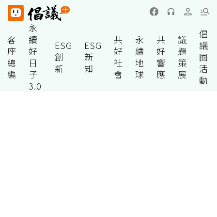
永
倡
客
續
共
永
共
議
ESG
ESG
議
座
好
好
續
好
題
創
新
圈
總
日
社
地
響
策
新
知
活
編
子
會
球
應
展
動
3.0