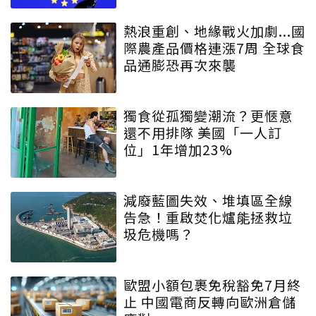
熱浪重創、地緣戰火加劇...國
際農產品價格連漲7周 全球食
品通膨恐再次來襲
獨食從孤獨變潮流？更愜意
還不用排隊 美國「一人訂
位」1年增加23%
減廢藍圖失效、堆填區全線
告急！重啟焚化爐能拯救垃
圾危機嗎？
歐盟小額包裹免稅豁免7月終
止 中國電商反轉向歐洲倉儲