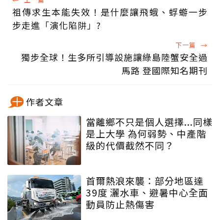
祖傳求生本能失效！是什麼讓飛蛾、蜉蝣一步
步走進「演化陷阱」?
下一篇
→
獨步全球！生多所引導設施讓綠島陸蟹安全過
馬路 登國際知名期刊
作者文章
當離鄉不只是個人選擇...同樣
是上大學 為何弱勢、中產階
級的代價截然不同？
首爾熱浪來襲：部分地區達
39度 灑水車、避暑中心全面
動員防止熱傷害