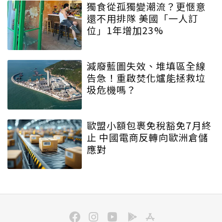
獨食從孤獨變潮流？更愜意
還不用排隊 美國「一人訂
位」1年增加23%
減廢藍圖失效、堆填區全線
告急！重啟焚化爐能拯救垃
圾危機嗎？
歐盟小額包裹免稅豁免7月終
止 中國電商反轉向歐洲倉儲
應對