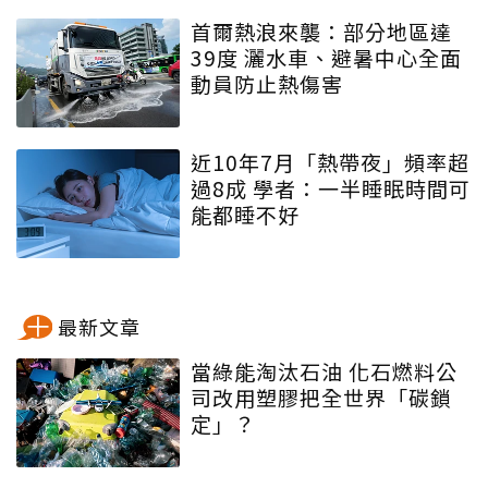
首爾熱浪來襲：部分地區達
39度 灑水車、避暑中心全面
動員防止熱傷害
近10年7月「熱帶夜」頻率超
過8成 學者：一半睡眠時間可
能都睡不好
最新文章
當綠能淘汰石油 化石燃料公
司改用塑膠把全世界「碳鎖
定」？