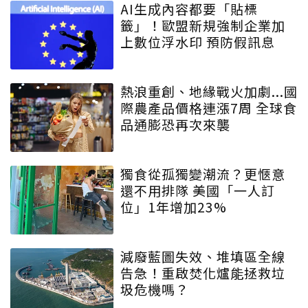
AI生成內容都要「貼標
籤」！歐盟新規強制企業加
上數位浮水印 預防假訊息
熱浪重創、地緣戰火加劇...國
際農產品價格連漲7周 全球食
品通膨恐再次來襲
獨食從孤獨變潮流？更愜意
還不用排隊 美國「一人訂
位」1年增加23%
減廢藍圖失效、堆填區全線
告急！重啟焚化爐能拯救垃
圾危機嗎？