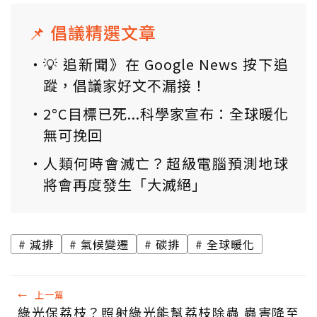
📌 倡議精選文章
💡 追新聞》在 Google News 按下追
蹤，倡議家好文不漏接！
2°C目標已死...科學家宣布：全球暖化
無可挽回
人類何時會滅亡？超級電腦預測地球
將會再度發生「大滅絕」
減排
氣候變遷
碳排
全球暖化
←
上一篇
綠光保荔枝？照射綠光能幫荔枝除蟲 蟲害降至