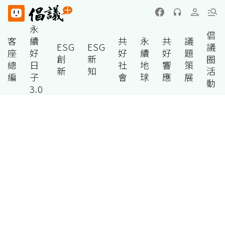
永
倡
客
續
共
永
共
議
ESG
ESG
議
座
好
好
續
好
題
創
新
圈
總
日
社
地
響
策
新
知
活
編
子
會
球
應
展
動
3.0