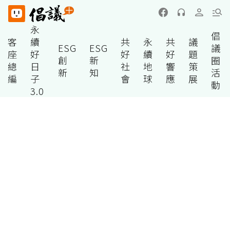
永
倡
客
續
共
永
共
議
ESG
ESG
議
座
好
好
續
好
題
創
新
圈
總
日
社
地
響
策
新
知
活
編
子
會
球
應
展
動
3.0