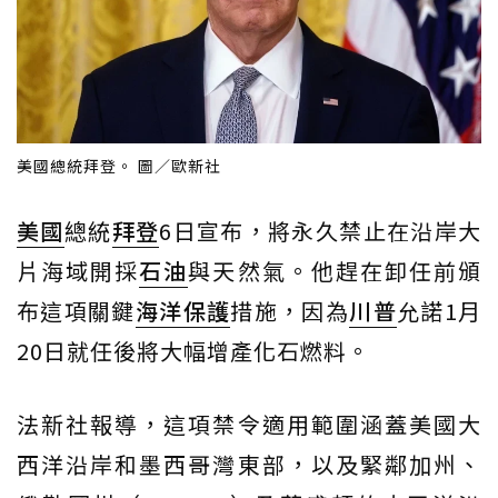
美國總統拜登。 圖／歐新社
美國
總統
拜登
6日宣布，將永久禁止在沿岸大
片海域開採
石油
與天然氣。他趕在卸任前頒
布這項關鍵
海洋保護
措施，因為
川普
允諾1月
20日就任後將大幅增產化石燃料。
法新社報導，這項禁令適用範圍涵蓋美國大
西洋沿岸和墨西哥灣東部，以及緊鄰加州、