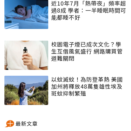
近10年7月「熱帶夜」頻率超
過8成 學者：一半睡眠時間可
能都睡不好
校園電子煙已成次文化？學
生互借風氣盛行 網路購買管
道難關閉
以蚊滅蚊！為防登革熱 美國
加州將釋放48萬隻雄性埃及
斑蚊抑制繁殖
最新文章