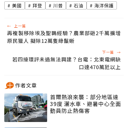
美國
拜登
川普
石油
海洋保護
←
上一篇
再複製移除埃及聖䴉經驗？農業部砸2千萬擴增
原民獵人 擬除12萬隻綠鬣蜥
下一篇
→
若四接環評未過無法興建？台電：北東電網缺
口達470萬瓩以上
作者文章
首爾熱浪來襲：部分地區達
39度 灑水車、避暑中心全面
動員防止熱傷害