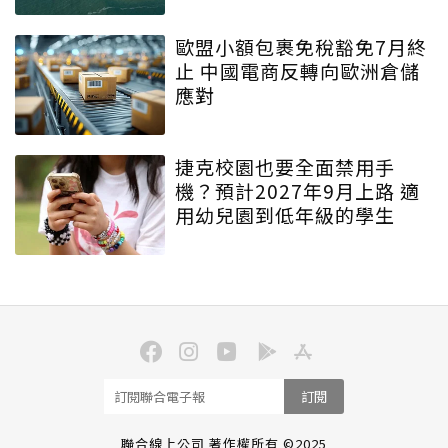
歐盟小額包裹免稅豁免7月終
止 中國電商反轉向歐洲倉儲
應對
捷克校園也要全面禁用手
機？預計2027年9月上路 適
用幼兒園到低年級的學生
訂閱
聯合線上公司 著作權所有 ©2025