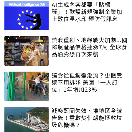
AI生成內容都要「貼標
籤」！歐盟新規強制企業加
上數位浮水印 預防假訊息
熱浪重創、地緣戰火加劇...國
際農產品價格連漲7周 全球食
品通膨恐再次來襲
獨食從孤獨變潮流？更愜意
還不用排隊 美國「一人訂
位」1年增加23%
減廢藍圖失效、堆填區全線
告急！重啟焚化爐能拯救垃
圾危機嗎？