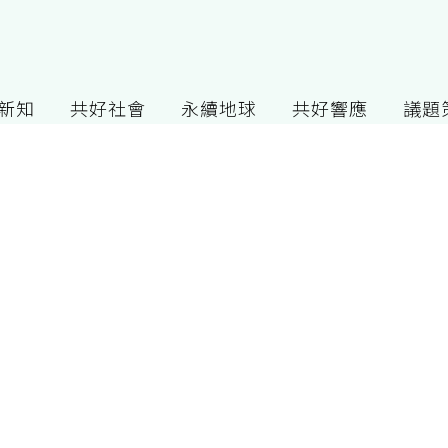
G新知
共好社會
永續地球
共好響應
議題