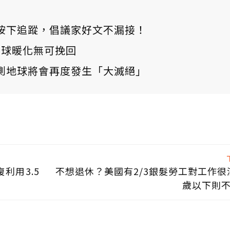
ews 按下追蹤，倡議家好文不漏接！
：全球暖化無可挽回
測地球將會再度發生「大滅絕」
利用3.5
不想退休？美國有2/3銀髮勞工對工作很滿
歲以下則