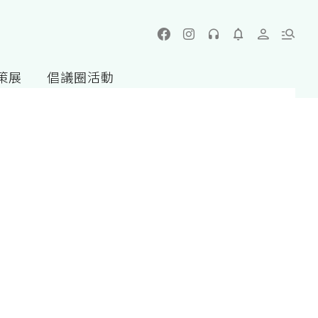
策展
倡議圈活動