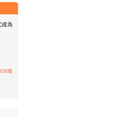
式成為
BOX收