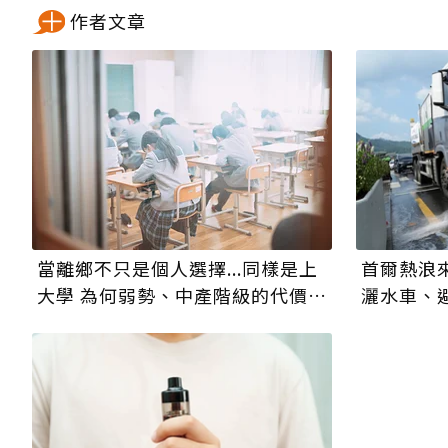
作者文章
當離鄉不只是個人選擇...同樣是上
首爾熱浪
大學 為何弱勢、中產階級的代價截
灑水車、
然不同？
傷害