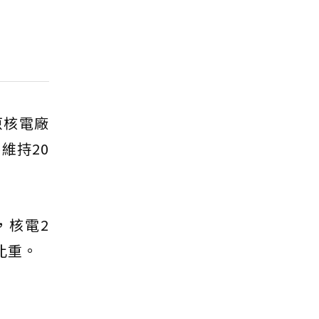
原核電廠
維持20
，核電2
比重。