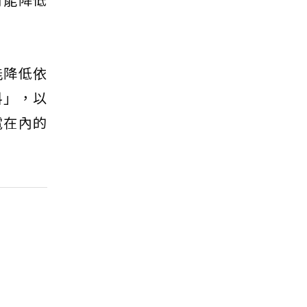
能降低依
料」，以
電在內的