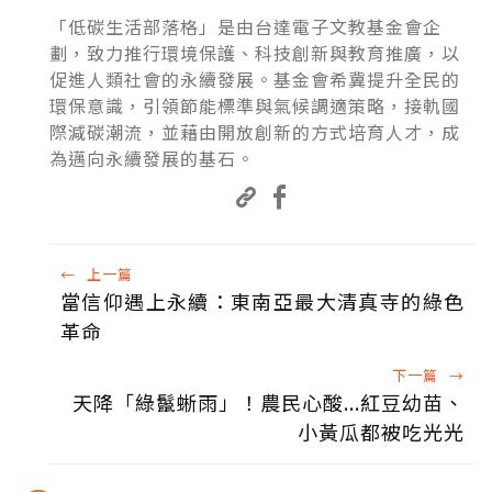
「低碳生活部落格」是由台達電子文教基金會企
劃，致力推行環境保護、科技創新與教育推廣，以
促進人類社會的永續發展。基金會希冀提升全民的
環保意識，引領節能標準與氣候調適策略，接軌國
際減碳潮流，並藉由開放創新的方式培育人才，成
為邁向永續發展的基石。
←
上一篇
當信仰遇上永續：東南亞最大清真寺的綠色
革命
下一篇
→
天降「綠鬣蜥雨」！農民心酸...紅豆幼苗、
小黃瓜都被吃光光