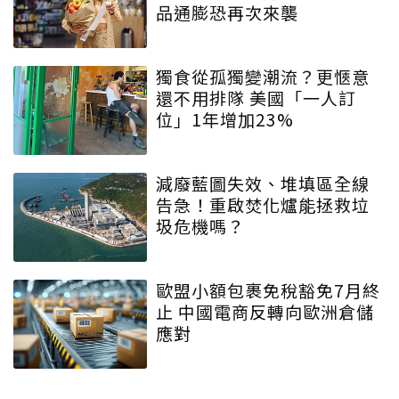
品通膨恐再次來襲
獨食從孤獨變潮流？更愜意
還不用排隊 美國「一人訂
位」1年增加23%
減廢藍圖失效、堆填區全線
告急！重啟焚化爐能拯救垃
圾危機嗎？
歐盟小額包裹免稅豁免7月終
止 中國電商反轉向歐洲倉儲
應對