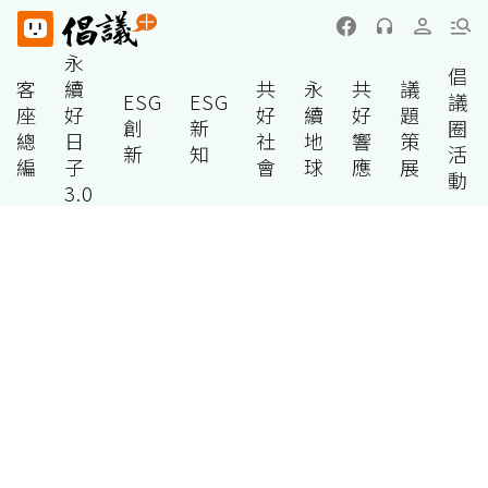
永
倡
客
續
共
永
共
議
ESG
ESG
議
座
好
好
續
好
題
創
新
圈
總
日
社
地
響
策
新
知
活
編
子
會
球
應
展
動
3.0