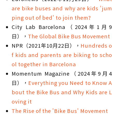
are bike buses and why are kids 'jum
ping out of bed' to join them?
City Lab Barcelona（2024年1月9
日），
The Global Bike Bus Movement
NPR（2021年10月22日），
Hundreds o
f kids and parents are biking to scho
ol together in Barcelona
Momentum Magazine（2024年9月4
日），
Everything you Need to Know A
bout the Bike Bus and Why Kids are L
oving it
The Rise of the 'Bike Bus' Movement