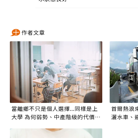
作者文章
當離鄉不只是個人選擇...同樣是上
首爾熱浪
大學 為何弱勢、中產階級的代價截
灑水車、
然不同？
傷害