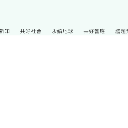
G新知
共好社會
永續地球
共好響應
議題