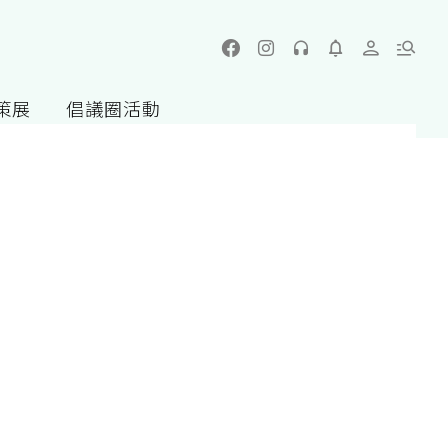
策展
倡議圈活動