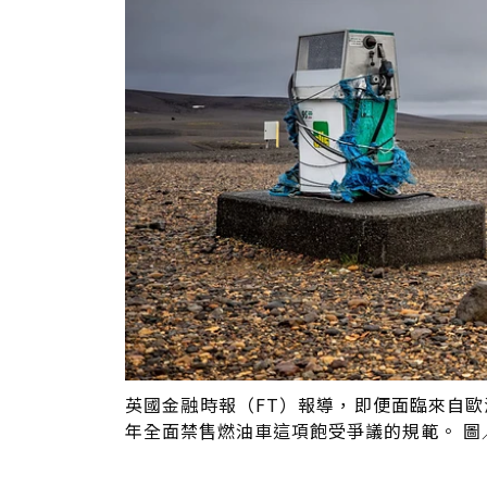
英國金融時報（FT）報導，即便面臨來自歐
年全面禁售燃油車這項飽受爭議的規範。 圖／U