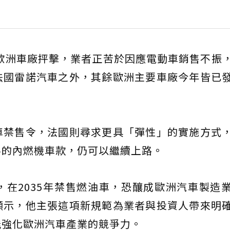
受歐洲車廠抨擊，業者正苦於因應電動車銷售不振
法國雷諾汽車之外，其餘歐洲主要車廠今年皆已
車禁售令，法國則尋求更具「彈性」的實施方式
料的內燃機車款，仍可以繼續上路。
在2035年禁售燃油車，恐釀成歐洲汽車製造
顯示，他主張這項新規範為業者與投資人帶來明
能強化歐洲汽車產業的競爭力。