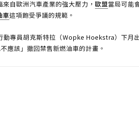
臨來自歐洲汽車產業的強大壓力，
歐盟
當局可能
油車
這項飽受爭議的規範。
專員胡克斯特拉（Wopke Hoekstra）下月
也不應該」撤回禁售新燃油車的計畫。