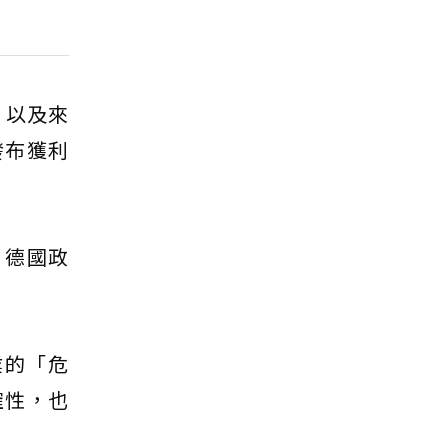
，以及來
發布獲利
，德國政
業的「危
確性，也