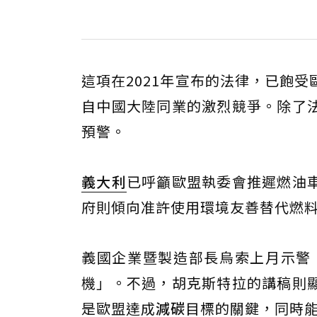
這項在2021年宣布的法律，已飽
自中國大陸同業的激烈競爭。除了
預警。
義大利
已呼籲歐盟執委會推遲燃油
府則傾向准許使用環境友善替代燃
義國企業暨製造部長烏索上月示警，
機」。不過，胡克斯特拉的講稿則
是歐盟達成
減碳
目標的關鍵，同時