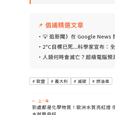
📌 倡議精選文章
💡 追新聞》在 Google N
2°C目標已死...科學家宣布
人類何時會滅亡？超級電腦預
歐盟
義大利
減碳
燃油車
←
上一篇
到處都是化學物質！歐洲水質亮紅燈 僅
水狀態良好