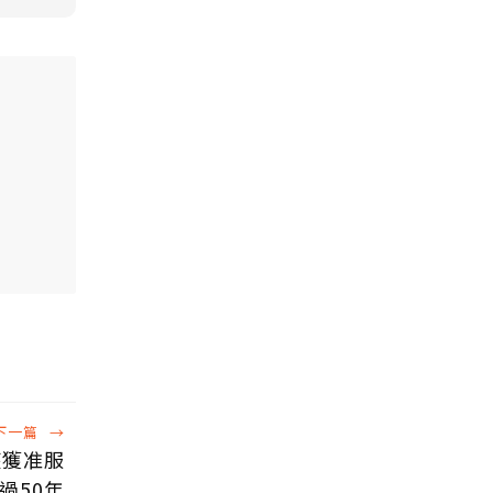
下一篇
→
座獲准服
過50年