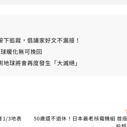
ews 按下追蹤，倡議家好文不漏接！
：全球暖化無可挽回
測地球將會再度發生「大滅絕」
1/3地表
50歲還不退休！日本最老核電機組 首
役超