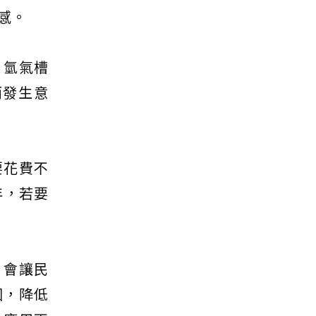
感。
，氫氣槽
而發生意
要花費不
年，若要
，會讓民
因，降低