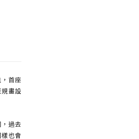
法，首座
原規畫設
同，過去
同樣也會