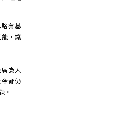
已略有基
氫能，讓
最廣為人
至今都仍
題。