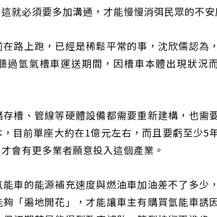
，這就必須要多加溝通，才能慢慢消弭民眾的不安
前在路上跑，已經是稀鬆平常的事，沈欣儒認為
聽過氫氣槽車運送期間，因槽車本體出現狀況
儲存槽、管線等硬體設備都需要重新建構，也需
，目前單座大約在1億元左右，而且要虧至少5
，才會有更多業者願意投入這個產業。
氫能車的能源補充速度與燃油車加油差不了多少
能夠「遍地開花」，才能讓車主有購買氫能車誘