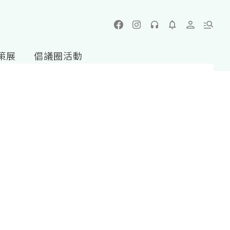
策展
倡議圈活動