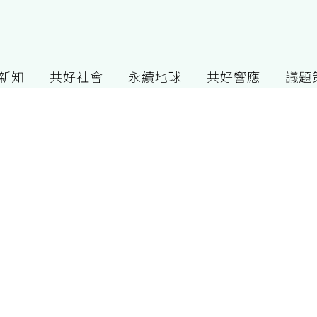
G新知
共好社會
永續地球
共好響應
議題