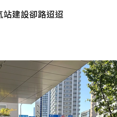
氫站建設卻路迢迢