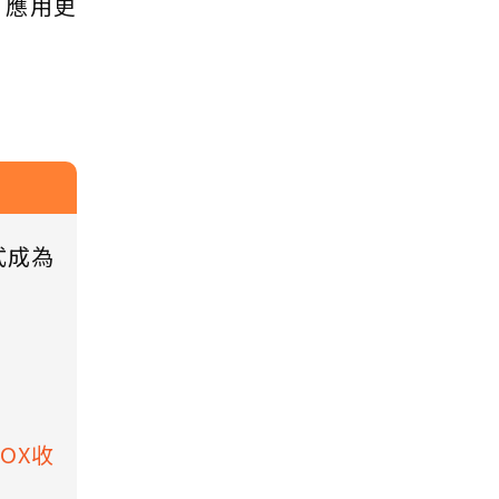
、應用更
式成為
BOX收