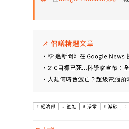
📌 倡議精選文章
💡 追新聞》在 Google N
2°C目標已死...科學家宣布
人類何時會滅亡？超級電腦預
經濟部
氫能
淨零
減碳
←
上一篇