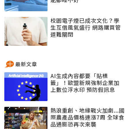
校園電子煙已成次文化？學
生互借風氣盛行 網路購買管
道難關閉
最新文章
AI生成內容都要「貼標
籤」！歐盟新規強制企業加
上數位浮水印 預防假訊息
熱浪重創、地緣戰火加劇...國
際農產品價格連漲7周 全球食
品通膨恐再次來襲