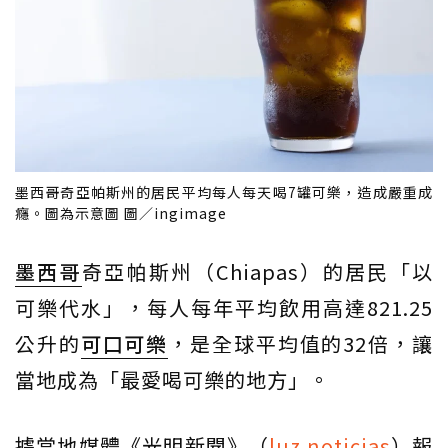
墨西哥奇亞帕斯州的居民平均每人每天喝7罐可樂，造成嚴重成
癮。圖為示意圖 圖／ingimage
墨西哥
奇亞帕斯州（Chiapas）的居民「以
可樂代水」，每人每年平均飲用高達821.25
公升的
可口可樂
，是全球平均值的32倍，讓
當地成為「最愛喝可樂的地方」。
據當地媒體《光明新聞》（
luz noticias
）報