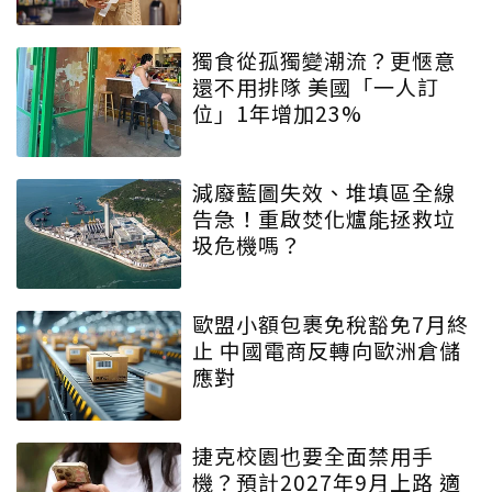
獨食從孤獨變潮流？更愜意
還不用排隊 美國「一人訂
位」1年增加23%
減廢藍圖失效、堆填區全線
告急！重啟焚化爐能拯救垃
圾危機嗎？
歐盟小額包裹免稅豁免7月終
止 中國電商反轉向歐洲倉儲
應對
捷克校園也要全面禁用手
機？預計2027年9月上路 適