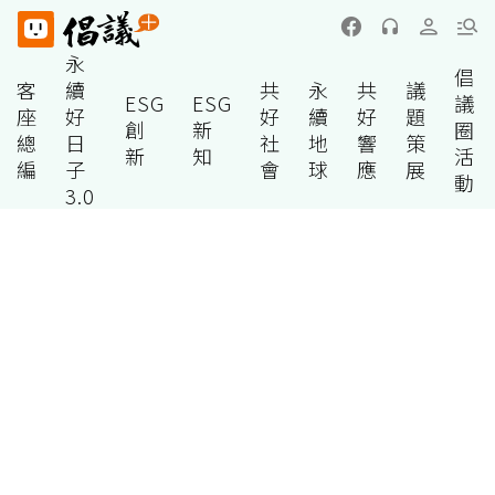
永
倡
客
續
共
永
共
議
ESG
ESG
議
座
好
好
續
好
題
創
新
圈
總
日
社
地
響
策
新
知
活
編
子
會
球
應
展
動
3.0