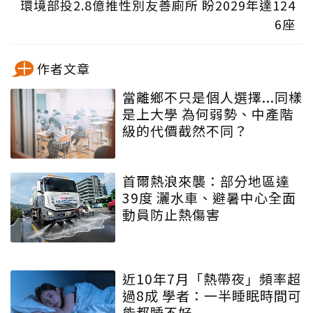
環境部投2.8億推性別友善廁所 盼2029年達124
6座
作者文章
當離鄉不只是個人選擇...同樣
是上大學 為何弱勢、中產階
級的代價截然不同？
首爾熱浪來襲：部分地區達
39度 灑水車、避暑中心全面
動員防止熱傷害
近10年7月「熱帶夜」頻率超
過8成 學者：一半睡眠時間可
能都睡不好