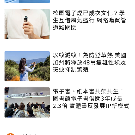
校園電子煙已成次文化？學
生互借風氣盛行 網路購買管
道難關閉
以蚊滅蚊！為防登革熱 美國
加州將釋放48萬隻雄性埃及
斑蚊抑制繁殖
電子書、紙本書共榮共生！
圖書館電子書借閱3年成長
2.3倍 實體書反發展IP新模式