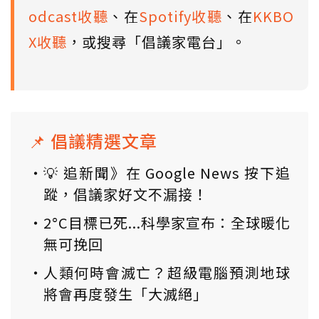
odcast收聽
、在
Spotify收聽
、在
KKBO
X收聽
，或搜尋「倡議家電台」。
📌 倡議精選文章
💡 追新聞》在 Google News 按下追
蹤，倡議家好文不漏接！
2°C目標已死...科學家宣布：全球暖化
無可挽回
人類何時會滅亡？超級電腦預測地球
將會再度發生「大滅絕」