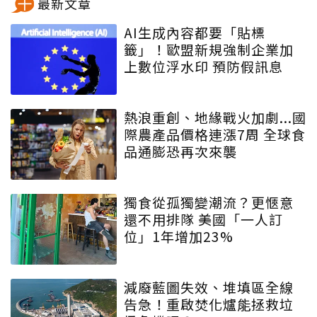
最新文章
AI生成內容都要「貼標
籤」！歐盟新規強制企業加
上數位浮水印 預防假訊息
熱浪重創、地緣戰火加劇...國
際農產品價格連漲7周 全球食
品通膨恐再次來襲
獨食從孤獨變潮流？更愜意
還不用排隊 美國「一人訂
位」1年增加23%
減廢藍圖失效、堆填區全線
告急！重啟焚化爐能拯救垃