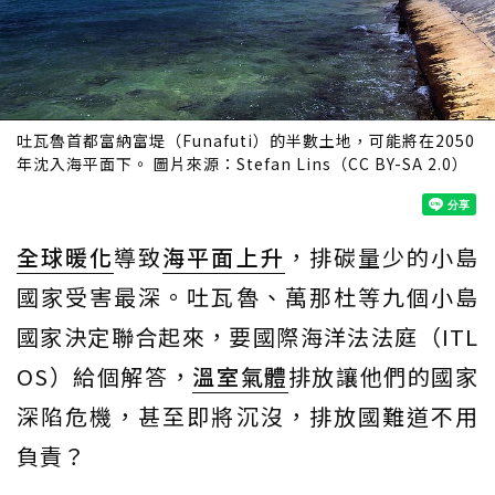
吐瓦魯首都富納富堤（Funafuti）的半數土地，可能將在2050
年沈入海平面下。 圖片來源：Stefan Lins（CC BY-SA 2.0）
全球暖化
導致
海平面上升
，排碳量少的小島
國家受害最深。吐瓦魯、萬那杜等九個小島
國家決定聯合起來，要國際海洋法法庭（ITL
OS）給個解答，
溫室氣體
排放讓他們的國家
深陷危機，甚至即將沉沒，排放國難道不用
負責？