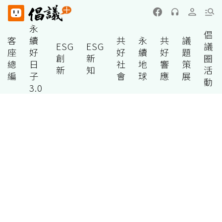
永
倡
客
續
共
永
共
議
ESG
ESG
議
座
好
好
續
好
題
創
新
圈
總
日
社
地
響
策
新
知
活
編
子
會
球
應
展
動
3.0