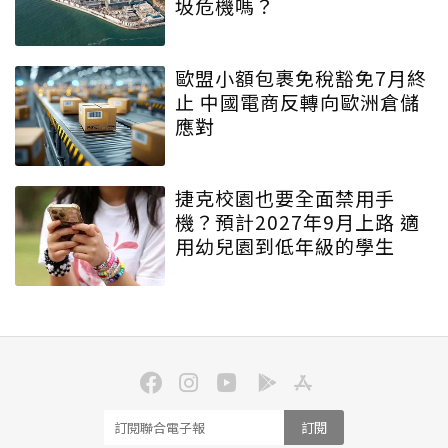
圾危機嗎？
歐盟小額包裹免稅豁免7月終
止 中國電商反轉向歐洲倉儲
應對
捷克校園也要全面禁用手
機？預計2027年9月上路 適
用幼兒園到低年級的學生
訂閱