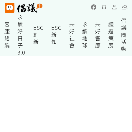
永
倡
客
續
共
永
共
議
ESG
ESG
議
座
好
好
續
好
題
創
新
圈
總
日
社
地
響
策
新
知
活
編
子
會
球
應
展
動
3.0