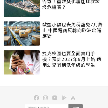
告急！重啟焚化爐能拯救垃
圾危機嗎？
歐盟小額包裹免稅豁免7月終
止 中國電商反轉向歐洲倉儲
應對
捷克校園也要全面禁用手
機？預計2027年9月上路 適
用幼兒園到低年級的學生