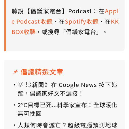
聽說【倡議家電台】Podcast：在
Appl
e Podcast收聽
、在
Spotify收聽
、在
KK
BOX收聽
，或搜尋「倡議家電台」。
📌 倡議精選文章
💡 追新聞》在 Google News 按下追
蹤，倡議家好文不漏接！
2°C目標已死...科學家宣布：全球暖化
無可挽回
人類何時會滅亡？超級電腦預測地球