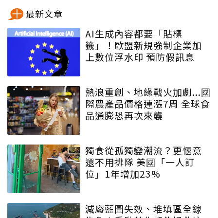
最新文章
AI生成內容都要「貼標
籤」！歐盟新規強制企業加
上數位浮水印 預防假訊息
熱浪重創、地緣戰火加劇...國
際農產品價格連漲7周 全球食
品通膨恐再次來襲
獨食從孤獨變潮流？更愜意
還不用排隊 美國「一人訂
位」1年增加23%
減廢藍圖失效、堆填區全線