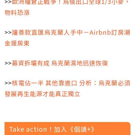
>>
歐洲糧倉正戰爭！烏俄出口全球1/3小麥，
物料恐漲
>>
讓善款直匯烏克蘭人手中－Airbnb訂房潮
金援房東
>>
募資拆壩有成 烏克蘭濕地迅速恢復
>>
核電佔一半 其他靠進口 分析：烏克蘭必須
發展再生能源才能真正獨立
Take action！加入《倡議+》