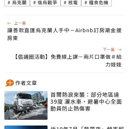
烏克蘭
俄烏戰爭
核電
糧食危機
←
上一篇
讓善款直匯烏克蘭人手中－Airbnb訂房潮金援
房東
下一篇
→
【倡議圈活動】免費線上課－兩片口罩做＃給
力娃娃
作者文章
首爾熱浪來襲：部分地區達
39度 灑水車、避暑中心全面
動員防止熱傷害
近10年7月「熱帶夜」頻率超