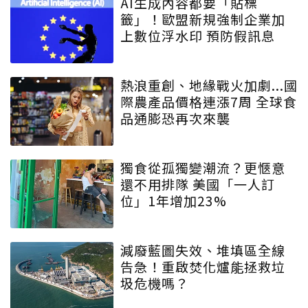
AI生成內容都要「貼標
籤」！歐盟新規強制企業加
上數位浮水印 預防假訊息
熱浪重創、地緣戰火加劇...國
際農產品價格連漲7周 全球食
品通膨恐再次來襲
獨食從孤獨變潮流？更愜意
還不用排隊 美國「一人訂
位」1年增加23%
減廢藍圖失效、堆填區全線
告急！重啟焚化爐能拯救垃
圾危機嗎？