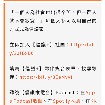
「一個人為社會付出很辛苦，但一群人
就不會寂寞。」每個人都可以用自己的
方式成為倡議家：
立即加入【倡議+】社團：
http://bit.l
y/2JtBxB6
填寫【倡議+】夥伴媒合表單，找尋夥
伴：
https://bit.ly/3EeMvVi
聽說【倡議家電台】Podcast：在
Appl
e Podcast收聽
、在
Spotify收聽
、在
KK