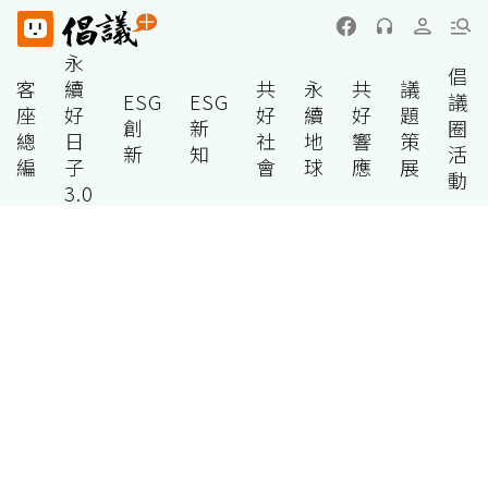
永
倡
客
續
共
永
共
議
ESG
ESG
議
座
好
好
續
好
題
創
新
圈
總
日
社
地
響
策
新
知
活
編
子
會
球
應
展
動
3.0