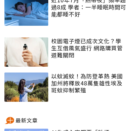
過8成 學者：一半睡眠時間可
能都睡不好
校園電子煙已成次文化？學
生互借風氣盛行 網路購買管
道難關閉
以蚊滅蚊！為防登革熱 美國
加州將釋放48萬隻雄性埃及
斑蚊抑制繁殖
最新文章