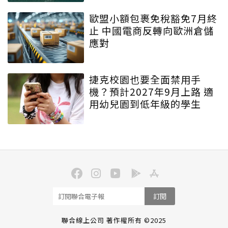
歐盟小額包裹免稅豁免7月終
止 中國電商反轉向歐洲倉儲
應對
捷克校園也要全面禁用手
機？預計2027年9月上路 適
用幼兒園到低年級的學生
訂閱
聯合線上公司 著作權所有 ©2025