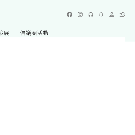
策展
倡議圈活動