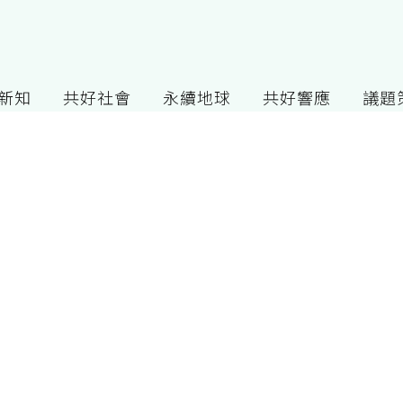
G新知
共好社會
永續地球
共好響應
議題