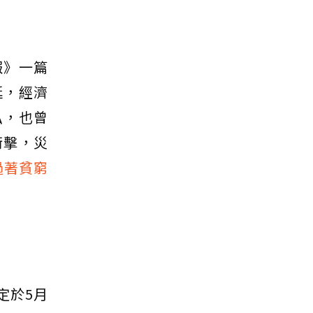
報》一篇
延，經濟
弘，也曾
衝擊，災
過著貧窮
定於5月