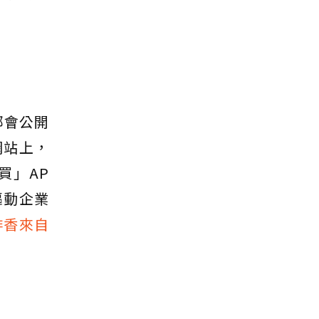
部會公開
網站上，
買」AP
驅動企業
啡香來自