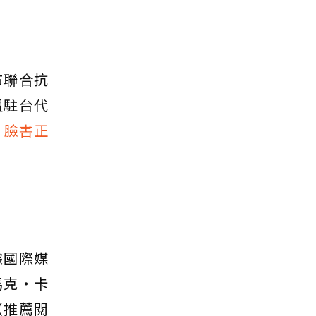
布聯合抗
盟駐台代
？臉書正
據國際媒
馬克‧卡
（推薦閱