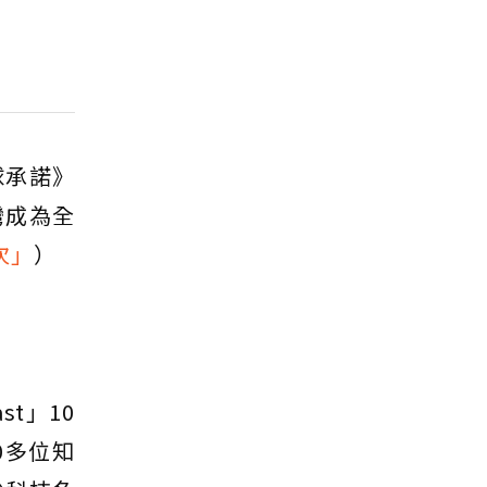
球承諾》
灣成為全
次」
）
t」10
00多位知