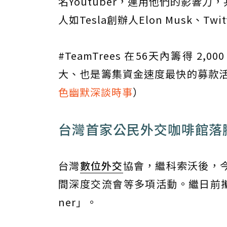
名Youtuber，運用他們的影響力
人如Tesla創辦人Elon Musk、Twi
#TeamTrees 在56天內籌得 2
大、也是籌集資金速度最快的募款
色幽默深談時事
）
台灣首家公民外交咖啡館落
台灣
數位外交
協會，繼科索沃後，
間深度交流會等多項活動。繼日前攜手Ta
ner」。