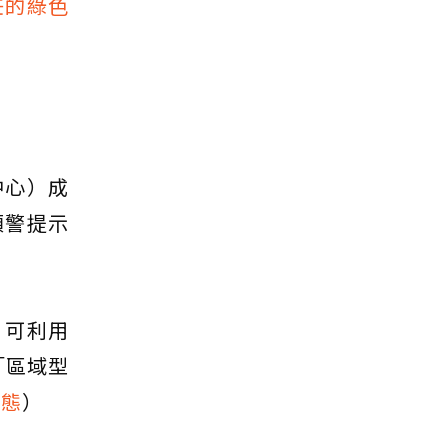
任的綠色
中心）成
預警提示
，可利用
「區域型
生態
）