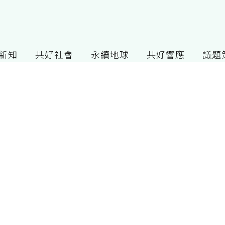
G新知
共好社會
永續地球
共好響應
議題