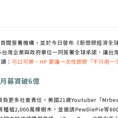
台首間簽署機構，並於今日發布《新塑膠經濟全
多台灣企業與政府單位一同簽署全球承諾，讓台
閱讀：
可口可樂、HP 要讓一次性塑膠「不只用一
2個月募資破6億
多社會責任。美國21歲Youtuber「Mrbeas
將種植2,000萬棵樹木，並邀請PewDiePie等6