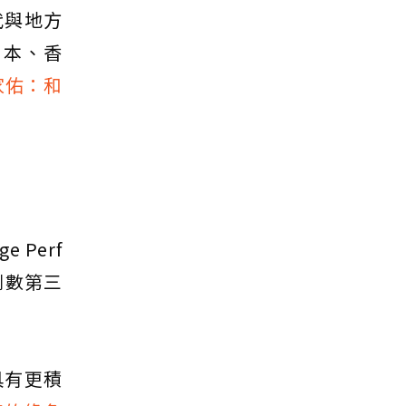
代與地方
日本、香
家佑：和
 Perf
的倒數第三
具有更積