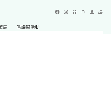
策展
倡議圈活動