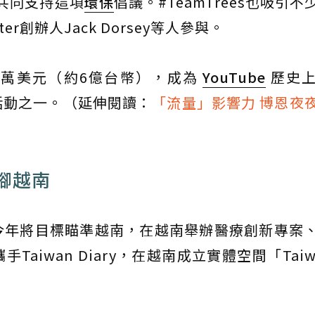
，共同支持這項
環保
倡議。#TeamTrees也吸引
tter創辦人Jack Dorsey等人參與。
,000 萬美元（約6億台幣），成為
YouTube
歷史上
活動之一。（延伸閱讀：
「流量」影響力 博恩夜
腳越南
今年將目標瞄準越南，在越南舉辦醫療創新專案
iwan Diary，在越南成立實體空間「Taiwa