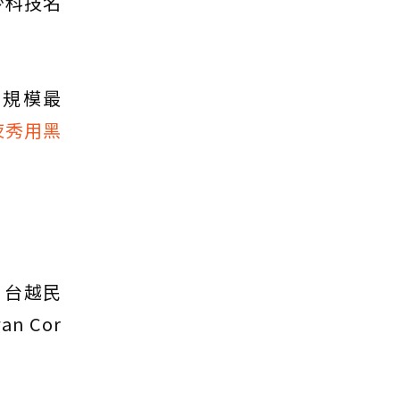
不少科技名
規模最
夜秀用黑
、台越民
n Cor