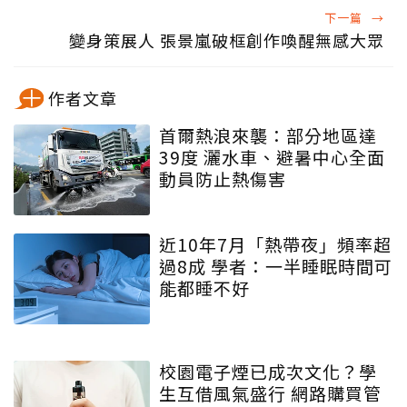
下一篇
→
變身策展人 張景嵐破框創作喚醒無感大眾
作者文章
首爾熱浪來襲：部分地區達
39度 灑水車、避暑中心全面
動員防止熱傷害
近10年7月「熱帶夜」頻率超
過8成 學者：一半睡眠時間可
能都睡不好
校園電子煙已成次文化？學
生互借風氣盛行 網路購買管