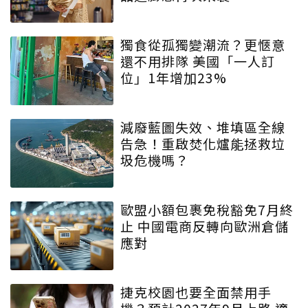
獨食從孤獨變潮流？更愜意
還不用排隊 美國「一人訂
位」1年增加23%
減廢藍圖失效、堆填區全線
告急！重啟焚化爐能拯救垃
圾危機嗎？
歐盟小額包裹免稅豁免7月終
止 中國電商反轉向歐洲倉儲
應對
捷克校園也要全面禁用手