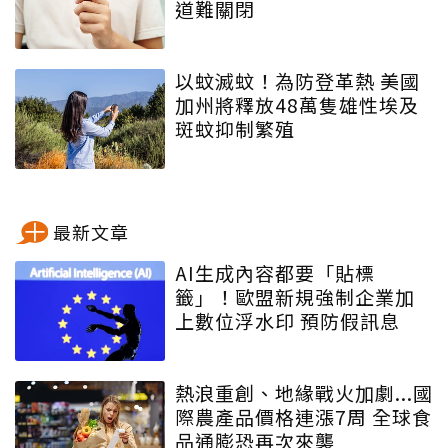
道難關閉
以蚊滅蚊！為防登革熱 美國
加州將釋放48萬隻雄性埃及
斑蚊抑制繁殖
最新文章
AI生成內容都要「貼標
籤」！歐盟新規強制企業加
上數位浮水印 預防假訊息
熱浪重創、地緣戰火加劇...國
際農產品價格連漲7周 全球食
品通膨恐再次來襲