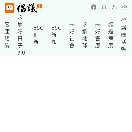
永
倡
客
續
共
永
共
議
ESG
ESG
議
座
好
好
續
好
題
創
新
圈
總
日
社
地
響
策
新
知
活
編
子
會
球
應
展
動
3.0