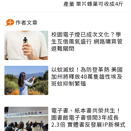
產量 單片蜂巢可收成4斤
作者文章
校園電子煙已成次文化？學
生互借風氣盛行 網路購買管
道難關閉
以蚊滅蚊！為防登革熱 美國
加州將釋放48萬隻雄性埃及
斑蚊抑制繁殖
電子書、紙本書共榮共生！
圖書館電子書借閱3年成長
2.3倍 實體書反發展IP新模式