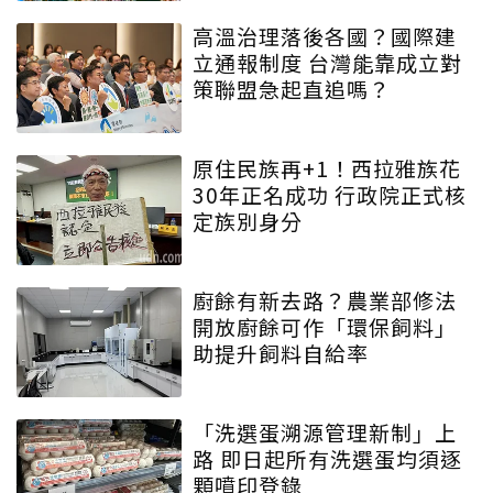
高溫治理落後各國？國際建
立通報制度 台灣能靠成立對
策聯盟急起直追嗎？
原住民族再+1！西拉雅族花
30年正名成功 行政院正式核
定族別身分
廚餘有新去路？農業部修法
開放廚餘可作「環保飼料」
助提升飼料自給率
「洗選蛋溯源管理新制」上
路 即日起所有洗選蛋均須逐
顆噴印登錄