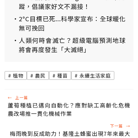
蹤，倡議家好文不漏接！
2°C目標已死...科學家宣布：全球暖化
無可挽回
人類何時會滅亡？超級電腦預測地球
將會再度發生「大滅絕」
植物
農民
種苗
永續生活家庭
←
上一篇
蘆筍種植已邁向自動化？應對缺工高齡化危機
農改場推一貫化機械作業
下一篇
→
梅雨晚到反成助力！基隆土蜂蜜出現7年來最大