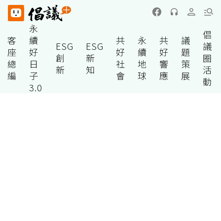
永
倡
客
續
共
永
共
議
ESG
ESG
議
座
好
好
續
好
題
創
新
圈
總
日
社
地
響
策
新
知
活
編
子
會
球
應
展
動
3.0