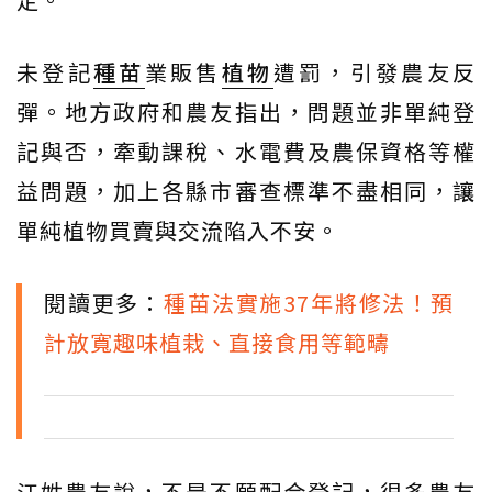
未登記
種苗
業販售
植物
遭罰，引發農友反
彈。地方政府和農友指出，問題並非單純登
記與否，牽動課稅、水電費及農保資格等權
益問題，加上各縣市審查標準不盡相同，讓
單純植物買賣與交流陷入不安。
閱讀更多：
種苗法實施37年將修法！預
計放寬趣味植栽、直接食用等範疇
江姓農友說，不是不願配合登記，很多農友