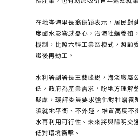
撐產業，也有助於吸引青年返鄉就
在地岑海里長翁億穎表示，居民對
度鹵水影響感憂心，沿海牡蠣養殖
機制，比照六輕工業區模式，照顧
識後再動工。
水利署副署長王藝峰說，海淡廠屬
低，政府為產業需求，盼地方理解
疑慮，環評委員要求強化對牡蠣養
須就地平衡、不外運，堆置高度不
水再利用可行性。未來將與陽明交
低對環境衝擊。