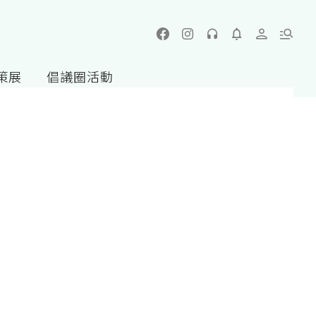
策展
倡議圈活動