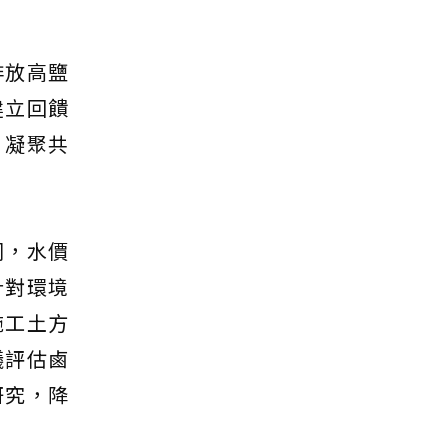
排放高鹽
建立回饋
，凝聚共
同，水價
針對環境
施工土方
議評估鹵
研究，降