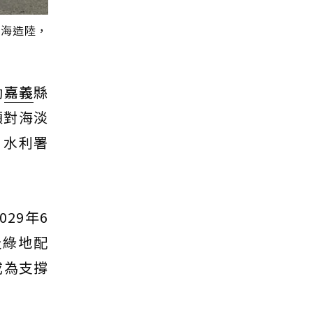
填海造陸，
動
嘉義
縣
穎對海淡
；水利署
29年6
及綠地配
成為支撐