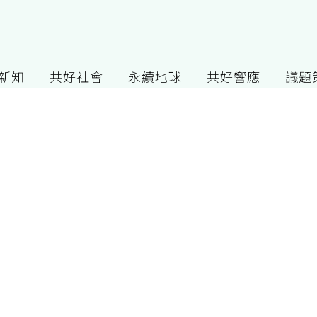
G新知
共好社會
永續地球
共好響應
議題