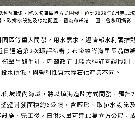
堤內海域，將以填海造陸方式開發，預計2029年6月完成
廠房、取排水設施及綠地配置，圖為布袋港。 圖／魯永明攝影
科園區等重大開發，用水需求，經濟部
水利署
推
近日通過第2次
環評
初審；布袋鎮岑海里長翁億
，衝擊生態生計，呼籲政府比照六輕訂回饋機制
建設水價低，與營利性質六輕石化產業不同。
側坡堤內海域，將以填海造陸方式開發，預計20
，整體開發面積約6公頃，含廠房、取排水設施
設施，完工後，日供水量可達10萬立方公尺，