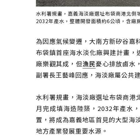
水利署規畫，嘉義海淡廠選址布袋商港北側坡
2032年產水，整體開發面積約6公頃，含
為因應氣候變遷，大南方新矽谷嘉
布袋鎮首座海水淡化廠興建計畫，
廠樂觀其成，但
漁民
憂心排放鹵水
副署長王藝峰回應，海淡廠屬公共
水利署規畫，海淡廠選址布袋商港北
月完成填海造陸築，2032年產水
置，將成為嘉義地區首見的大型海淡
地方產業發展重要水源。