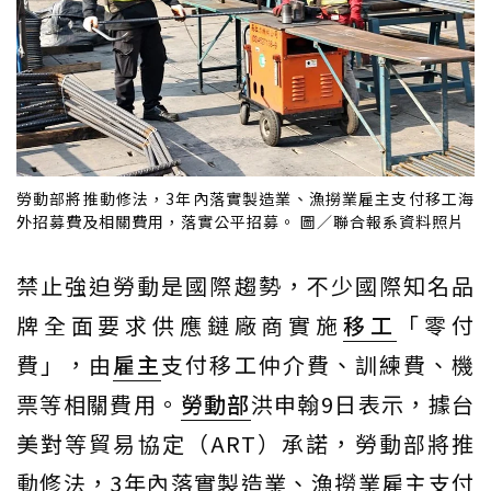
勞動部將推動修法，3年內落實製造業、漁撈業雇主支付移工海
外招募費及相關費用，落實公平招募。 圖／聯合報系資料照片
禁止強迫勞動是國際趨勢，不少國際知名品
牌全面要求供應鏈廠商實施
移工
「零付
費」，由
雇主
支付移工仲介費、訓練費、機
票等相關費用。
勞動部
洪申翰9日表示，據台
美對等貿易協定（ART）承諾，勞動部將推
動修法，3年內落實製造業、漁撈業雇主支付