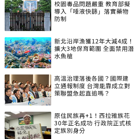
校園毒品問題嚴重 教育部擬
導入「唾液快篩」落實藥物
防制
新北沿岸漁獲12年大減4成！
擴大3地保育範圍 全面禁用潛
水魚槍
高溫治理落後各國？國際建
立通報制度 台灣能靠成立對
策聯盟急起直追嗎？
原住民族再+1！西拉雅族花
30年正名成功 行政院正式核
定族別身分