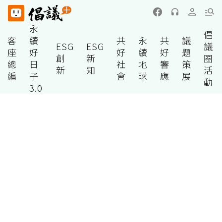
永
倡
客
續
共
永
共
議
ESG
ESG
議
座
好
好
續
好
題
創
新
圈
總
日
社
地
響
策
新
知
活
編
子
會
球
應
展
動
3.0