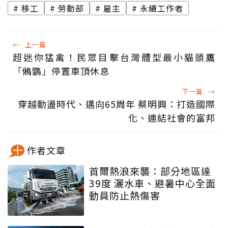
移工
勞動部
雇主
永續工作者
←
上一篇
超迷你猛禽！民眾目擊台灣體型最小貓頭鷹
「鵂鶹」停置車頂休息
下一篇
→
穿越動盪時代、邁向65周年 蔡明興：打造國際
化、連結社會的富邦
作者文章
首爾熱浪來襲：部分地區達
39度 灑水車、避暑中心全面
動員防止熱傷害