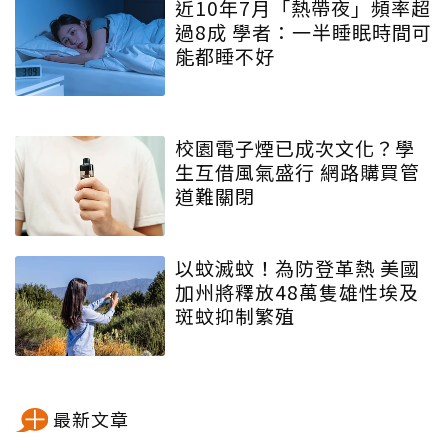
近10年7月「熱帶夜」頻率超
過8成 學者：一半睡眠時間可
能都睡不好
校園電子煙已成次文化？學
生互借風氣盛行 網路購買管
道難關閉
以蚊滅蚊！為防登革熱 美國
加州將釋放48萬隻雄性埃及
斑蚊抑制繁殖
最新文章