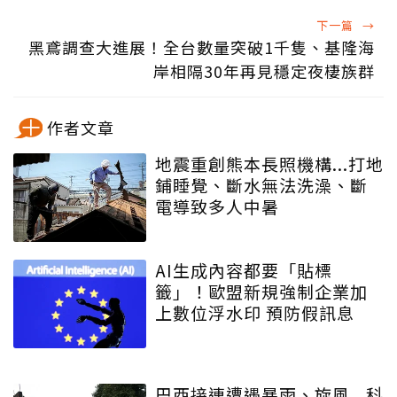
下一篇
→
黑鳶調查大進展！全台數量突破1千隻、基隆海
岸相隔30年再見穩定夜棲族群
作者文章
地震重創熊本長照機構...打地
鋪睡覺、斷水無法洗澡、斷
電導致多人中暑
AI生成內容都要「貼標
籤」！歐盟新規強制企業加
上數位浮水印 預防假訊息
巴西接連遭遇暴雨、旋風...科