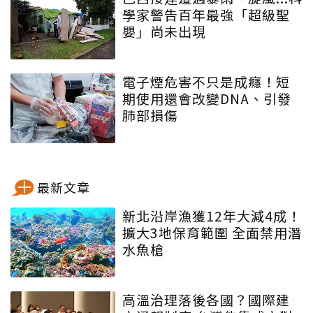
學家警告百年最強「超級聖
嬰」尚未出現
電子煙危害不只是成癮！短
期使用還會改變DNA、引發
肺部損傷
最新文章
新北沿岸漁獲12年大減4成！
擴大3地保育範圍 全面禁用潛
水魚槍
高溫治理落後各國？國際建