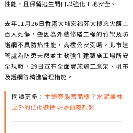
性能，且保留逃生開口以強化工地安全。
去年11月26日
香港
大埔宏福苑大樓惡火釀上
百人死傷，肇因為外牆修繕工程的竹架及防
護網不具防焰性能，高樓公安受矚。北市建
管處為防患未然並主動強化
建築
施工場所安
全規範，29日宣布全面實施施工鷹架、帆布
及護網等精進管理措施。
閱讀更多：
木頭竟能蓋高樓？水泥叢林
之外的低碳選擇 好處顛覆想像