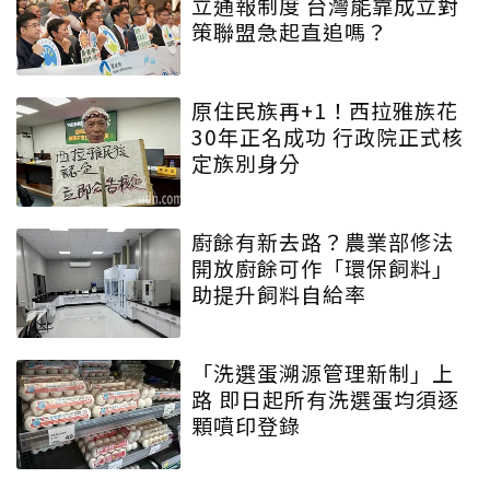
立通報制度 台灣能靠成立對
策聯盟急起直追嗎？
原住民族再+1！西拉雅族花
30年正名成功 行政院正式核
定族別身分
廚餘有新去路？農業部修法
開放廚餘可作「環保飼料」
助提升飼料自給率
「洗選蛋溯源管理新制」上
路 即日起所有洗選蛋均須逐
顆噴印登錄