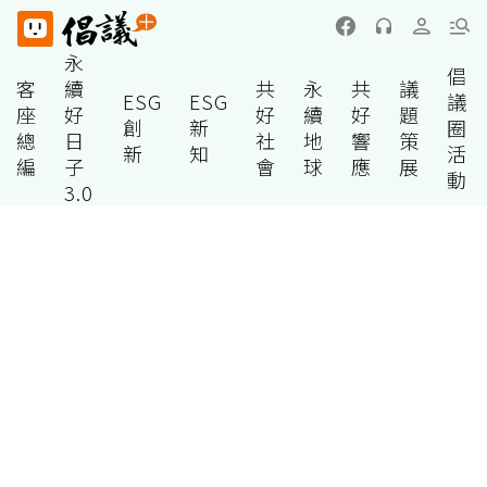
永
倡
客
續
共
永
共
議
ESG
ESG
議
座
好
好
續
好
題
創
新
圈
總
日
社
地
響
策
新
知
活
編
子
會
球
應
展
動
3.0