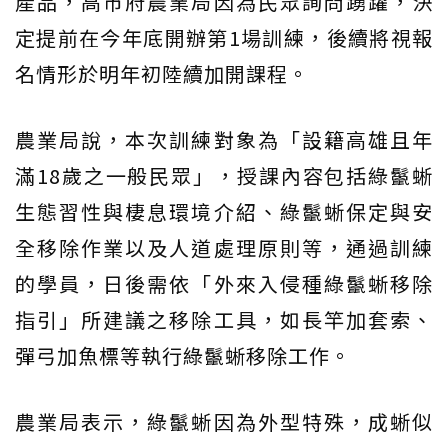
產品，高市府農業局因為民眾詢問踴躍，決
定提前在今年底開辦第1場訓練，後續將視報
名情形於明年初陸續加開課程。
農業局說，本次訓練對象為「設籍高雄且年
滿18歲之一般民眾」，授課內容包括綠鬣蜥
生態習性與棲息環境介紹、綠鬣蜥保定與安
全移除作業以及人道處理原則等，通過訓練
的學員，日後需依「外來入侵種綠鬣蜥移除
指引」所建議之移除工具，如長竿加套索、
彈弓加魚標等執行綠鬣蜥移除工作。
農業局表示，綠鬣蜥因為外型特殊，成蜥似