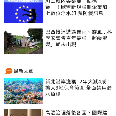
AI生成內容都要「貼標
籤」！歐盟新規強制企業加
上數位浮水印 預防假訊息
巴西接連遭遇暴雨、旋風...科
學家警告百年最強「超級聖
嬰」尚未出現
最新文章
新北沿岸漁獲12年大減4成！
擴大3地保育範圍 全面禁用潛
水魚槍
高溫治理落後各國？國際建