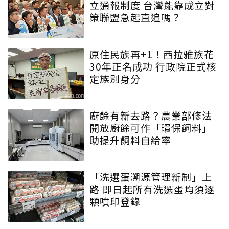
立通報制度 台灣能靠成立對
策聯盟急起直追嗎？
原住民族再+1！西拉雅族花
30年正名成功 行政院正式核
定族別身分
廚餘有新去路？農業部修法
開放廚餘可作「環保飼料」
助提升飼料自給率
「洗選蛋溯源管理新制」上
路 即日起所有洗選蛋均須逐
顆噴印登錄