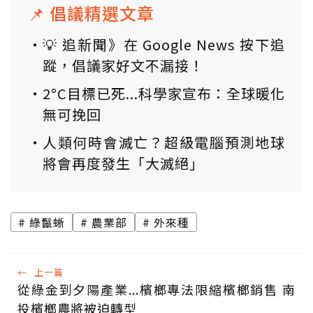
📌 倡議精選文章
💡 追新聞》在 Google News 按下追
蹤，倡議家好文不漏接！
2°C目標已死...科學家宣布：全球暖化
無可挽回
人類何時會滅亡？超級電腦預測地球
將會再度發生「大滅絕」
綠鬣蜥
農業部
外來種
←
上一篇
從綠金到夕陽產業...檳榔專法限縮檳榔銷售 南
投檳榔農將被迫轉型