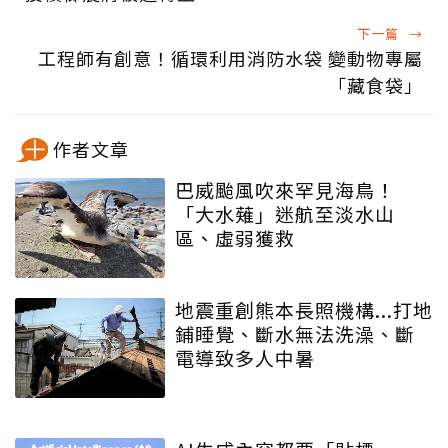
下一篇
→
工程師有創意！循環利用消防水袋 變動物專屬
「藏食袋」
作者文章
巴威颱風吹來罕見海鳥！
「大水薙」迷航至淡水山
區、虛弱獲救
地震重創熊本長照機構...打地
鋪睡覺、斷水無法洗澡、斷
電導致多人中暑