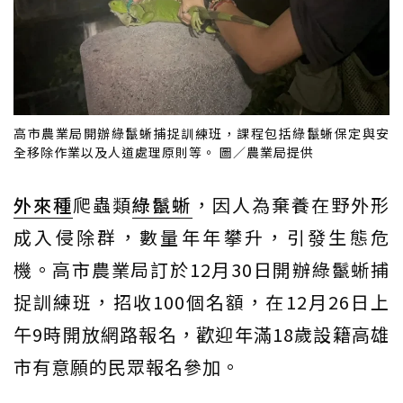
高市農業局開辦綠鬣蜥捕捉訓練班，課程包括綠鬣蜥保定與安
全移除作業以及人道處理原則等。 圖／農業局提供
外來種
爬蟲類
綠鬣蜥
，因人為棄養在野外形
成入侵除群，數量年年攀升，引發生態危
機。高市農業局訂於12月30日開辦綠鬣蜥捕
捉訓練班，招收100個名額，在12月26日上
午9時開放網路報名，歡迎年滿18歲設籍高雄
市有意願的民眾報名參加。