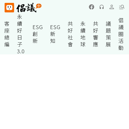
永
倡
客
續
共
永
共
議
ESG
ESG
議
座
好
好
續
好
題
創
新
圈
總
日
社
地
響
策
新
知
活
編
子
會
球
應
展
動
3.0