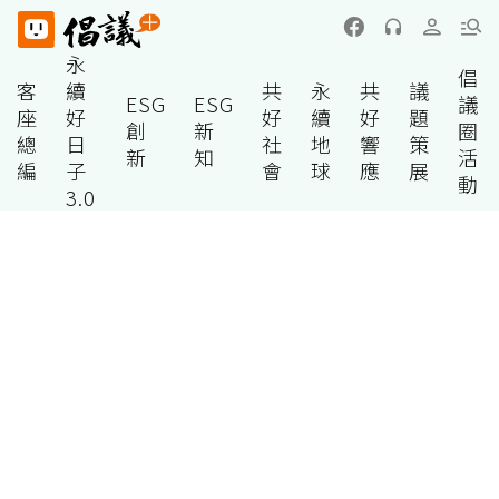
永
倡
客
續
共
永
共
議
ESG
ESG
議
座
好
好
續
好
題
創
新
圈
總
日
社
地
響
策
新
知
活
編
子
會
球
應
展
動
3.0