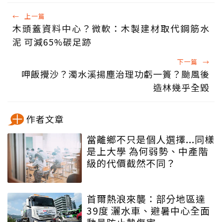
←
上一篇
木頭蓋資料中心？微軟：木製建材取代鋼筋水
泥 可減65%碳足跡
下一篇
→
呷飯攪沙？濁水溪揚塵治理功虧一簣？颱風後
造林幾乎全毀
作者文章
當離鄉不只是個人選擇...同樣
是上大學 為何弱勢、中產階
級的代價截然不同？
首爾熱浪來襲：部分地區達
39度 灑水車、避暑中心全面