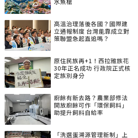
水魚槍
高溫治理落後各國？國際建
立通報制度 台灣能靠成立對
策聯盟急起直追嗎？
原住民族再+1！西拉雅族花
30年正名成功 行政院正式核
定族別身分
廚餘有新去路？農業部修法
開放廚餘可作「環保飼料」
助提升飼料自給率
「洗選蛋溯源管理新制」上