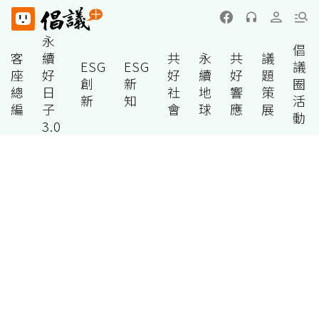
永
倡
客
續
共
永
共
議
ESG
ESG
議
座
好
好
續
好
題
創
新
圈
總
日
社
地
響
策
新
知
活
編
子
會
球
應
展
動
3.0