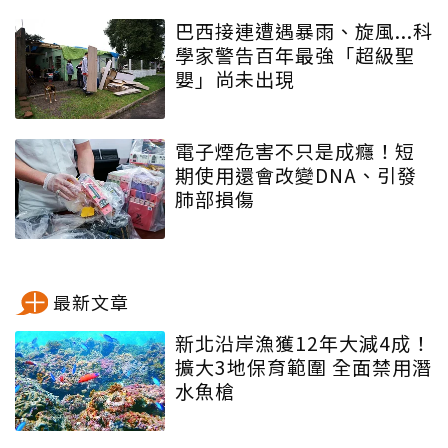
巴西接連遭遇暴雨、旋風...科
學家警告百年最強「超級聖
嬰」尚未出現
電子煙危害不只是成癮！短
期使用還會改變DNA、引發
肺部損傷
最新文章
新北沿岸漁獲12年大減4成！
擴大3地保育範圍 全面禁用潛
水魚槍