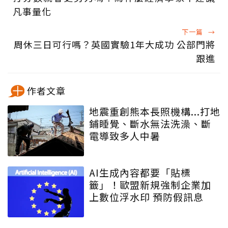
凡事量化
下一篇
→
周休三日可行嗎？英國實驗1年大成功 公部門將
跟進
作者文章
地震重創熊本長照機構...打地
鋪睡覺、斷水無法洗澡、斷
電導致多人中暑
AI生成內容都要「貼標
籤」！歐盟新規強制企業加
上數位浮水印 預防假訊息