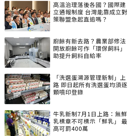
高溫治理落後各國？國際建
立通報制度 台灣能靠成立對
策聯盟急起直追嗎？
廚餘有新去路？農業部修法
開放廚餘可作「環保飼料」
助提升飼料自給率
「洗選蛋溯源管理新制」上
路 即日起所有洗選蛋均須逐
顆噴印登錄
牛乳新制7月1日上路：無鮮
乳標章不可標示「鮮乳」 最
高可罰400萬